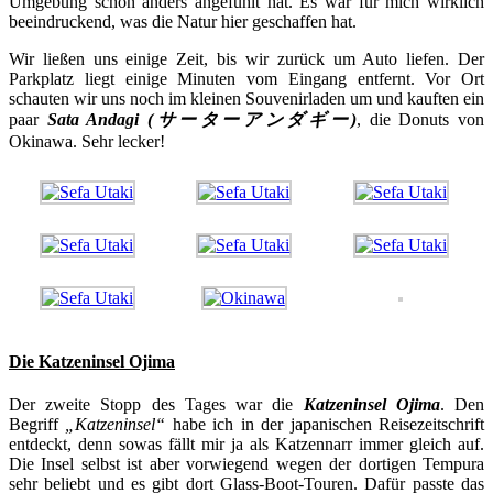
Umgebung schon anders angefühlt hat. Es war für mich wirklich
beeindruckend, was die Natur hier geschaffen hat.
Wir ließen uns einige Zeit, bis wir zurück um Auto liefen. Der
Parkplatz liegt einige Minuten vom Eingang entfernt. Vor Ort
schauten wir uns noch im kleinen Souvenirladen um und kauften ein
paar
Sata Andagi (サーターアンダギー)
, die Donuts von
Okinawa. Sehr lecker!
Die Katzeninsel Ojima
Der zweite Stopp des Tages war die
Katzeninsel Ojima
. Den
Begriff
„Katzeninsel“
habe ich in der japanischen Reisezeitschrift
entdeckt, denn sowas fällt mir ja als Katzennarr immer gleich auf.
Die Insel selbst ist aber vorwiegend wegen der dortigen Tempura
sehr beliebt und es gibt dort Glass-Boot-Touren. Dafür passte das