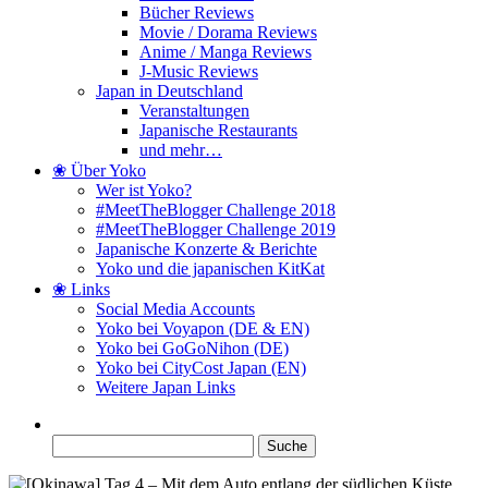
Bücher Reviews
Movie / Dorama Reviews
Anime / Manga Reviews
J-Music Reviews
Japan in Deutschland
Veranstaltungen
Japanische Restaurants
und mehr…
❀ Über Yoko
Wer ist Yoko?
#MeetTheBlogger Challenge 2018
#MeetTheBlogger Challenge 2019
Japanische Konzerte & Berichte
Yoko und die japanischen KitKat
❀ Links
Social Media Accounts
Yoko bei Voyapon (DE & EN)
Yoko bei GoGoNihon (DE)
Yoko bei CityCost Japan (EN)
Weitere Japan Links
Suche
nach: