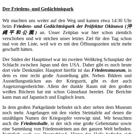
Der Friedens- und Gedächtnispark
Wir machten uns weiter auf den Weg und kamen etwa 14:30 Uhr
beim
Friedens- und Gedächtnispark der Präfektur Okinawa (沖
縄平和公園)
an. Unser Zeitplan war hier schon ziemlich
verschoben und wir strichen unser letztes Ziel für den Tag schon
mal von der Liste, weil wir es mit den Öffnungszeiten nicht mehr
geschafft hätten.
Der Süden der Hauptinsel war im zweiten Weltkrieg Schauplatz der
Schlacht zwischen Japan und den USA. Daher gibt es noch heute
dort viele Denkmäler. Hauptort hierfür ist das
Friedensmuseum
, in
dem es eine recht große Ausstellung gibt. Neben Bildern und
Ausstellungsstücken aus der Kriegszeit, gibt es dort auch
Augenzeugenberichte. Allein der dunkle Raum mit den großen
weißen Büchern hat mir schon Gänsehaut bereitet. Die Berichte
kann man auf Japanisch und Englisch lesen.
In dem großen Parkgelände befindet sich aber neben dem Museum
noch mehr. Angefangen mit den vielen Steintafeln auf denen die
unzähligen Namen der Kriegsopfer verewigt sind. Wir besuchten
auch die
Friedenshalle
, in der sich eine große Gebetsstatur sowie
eine Sammlung von Friedenssteinen aus der ganzen Welt befinden.