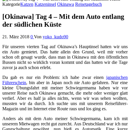
Kategorie
Katzen
Katzeninsel
Okinawa
Reisetagebuch
[Okinawa] Tag 4 – Mit dem Auto entlang
der südlichen Küste
21. März 2018
0
Von
yoko_kudo90
Für unseren vierten Tag auf Okinawa’s Hauptinsel hatten wir uns
ein Auto gemietet. Das hatte allein den Grund, weil mir vorher
schon oft gesagt wurde, dass man in Okinawa mit den öffentlichen
Bussen nicht so wirklich voran kommt und das hatten wir die Tage
zuvor ja auch schon erlebt.
Da gab es nur ein Problem: ich habe zwar einen
japanischen
Führerschein
, bin aber in Japan noch nie Auto gefahren. Nur eine
kleine Übungsfahrt mit meiner Schwiegermama haben wir vor
unserer Reise nach Okinawa gemacht, die mehr oder weniger glatt
verlief. Aber es half ja alles nichts, wenn wir was sehen wollten,
mussten wir da durch. Ich suchte uns mit unserem Reiseführer-
Magazin und im Internet eine Route raus und los ging es.
Anders als mit dem Auto meiner Schwiegermama, kam ich mit
unserem Mietwagen recht gut zurecht. Aus Deutschland war ich nur
Gangschaltung gewöhnt, nun hieß es Automatik. Eine kurze