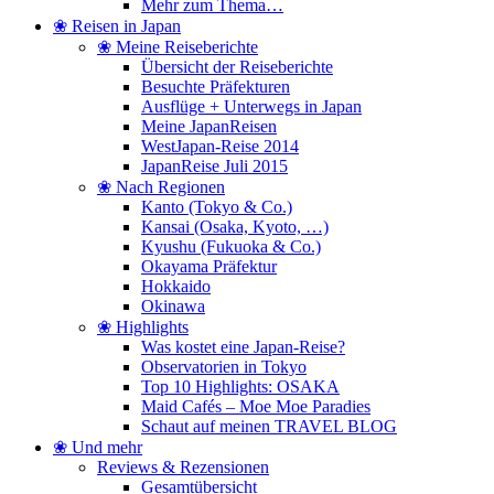
Mehr zum Thema…
❀ Reisen in Japan
❀ Meine Reiseberichte
Übersicht der Reiseberichte
Besuchte Präfekturen
Ausflüge + Unterwegs in Japan
Meine JapanReisen
WestJapan-Reise 2014
JapanReise Juli 2015
❀ Nach Regionen
Kanto (Tokyo & Co.)
Kansai (Osaka, Kyoto, …)
Kyushu (Fukuoka & Co.)
Okayama Präfektur
Hokkaido
Okinawa
❀ Highlights
Was kostet eine Japan-Reise?
Observatorien in Tokyo
Top 10 Highlights: OSAKA
Maid Cafés – Moe Moe Paradies
Schaut auf meinen TRAVEL BLOG
❀ Und mehr
Reviews & Rezensionen
Gesamtübersicht