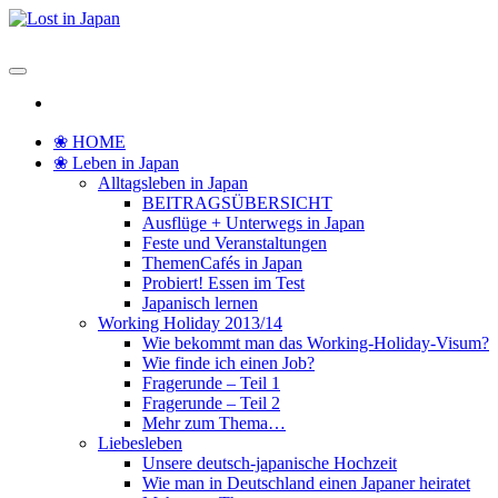
Zum
Inhalt
Lost in Japan
Yoko's Japan Blog
springen
❀ HOME
❀ Leben in Japan
Alltagsleben in Japan
BEITRAGSÜBERSICHT
Ausflüge + Unterwegs in Japan
Feste und Veranstaltungen
ThemenCafés in Japan
Probiert! Essen im Test
Japanisch lernen
Working Holiday 2013/14
Wie bekommt man das Working-Holiday-Visum?
Wie finde ich einen Job?
Fragerunde – Teil 1
Fragerunde – Teil 2
Mehr zum Thema…
Liebesleben
Unsere deutsch-japanische Hochzeit
Wie man in Deutschland einen Japaner heiratet