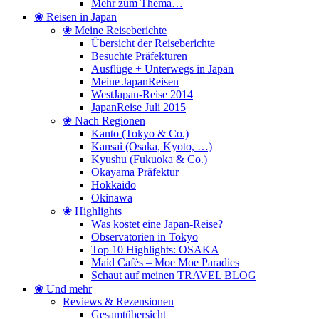
Mehr zum Thema…
❀ Reisen in Japan
❀ Meine Reiseberichte
Übersicht der Reiseberichte
Besuchte Präfekturen
Ausflüge + Unterwegs in Japan
Meine JapanReisen
WestJapan-Reise 2014
JapanReise Juli 2015
❀ Nach Regionen
Kanto (Tokyo & Co.)
Kansai (Osaka, Kyoto, …)
Kyushu (Fukuoka & Co.)
Okayama Präfektur
Hokkaido
Okinawa
❀ Highlights
Was kostet eine Japan-Reise?
Observatorien in Tokyo
Top 10 Highlights: OSAKA
Maid Cafés – Moe Moe Paradies
Schaut auf meinen TRAVEL BLOG
❀ Und mehr
Reviews & Rezensionen
Gesamtübersicht