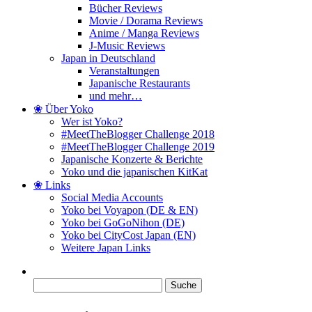
Bücher Reviews
Movie / Dorama Reviews
Anime / Manga Reviews
J-Music Reviews
Japan in Deutschland
Veranstaltungen
Japanische Restaurants
und mehr…
❀ Über Yoko
Wer ist Yoko?
#MeetTheBlogger Challenge 2018
#MeetTheBlogger Challenge 2019
Japanische Konzerte & Berichte
Yoko und die japanischen KitKat
❀ Links
Social Media Accounts
Yoko bei Voyapon (DE & EN)
Yoko bei GoGoNihon (DE)
Yoko bei CityCost Japan (EN)
Weitere Japan Links
Suche
nach: