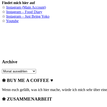
Findet mich hier auf
☆
Instagram (Main Account)
☆
Instagram – Food Diary
☆
Instagram – Just Being Yoko
☆
Youtube
Archive
Archive
❀ BUY ME A COFFEE ♥
Wenn euch gefällt, was ich hier mache, würde ich mich sehr über ein
❀ ZUSAMMENARBEIT