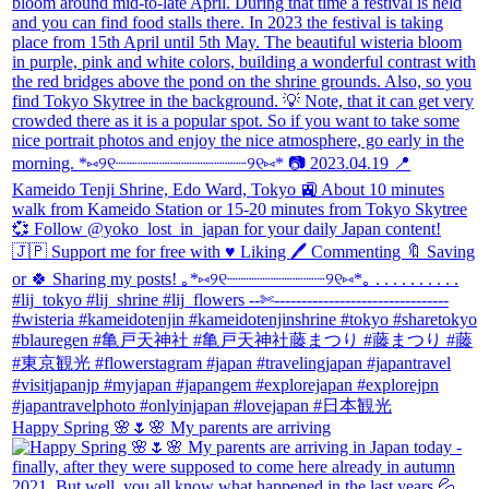
Happy Spring 🌸🌷🌸 My parents are arriving