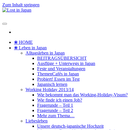
Zum Inhalt springen
Lost in Japan
Yoko's Japan Blog
❀ HOME
❀ Leben in Japan
Alltagsleben in Japan
BEITRAGSÜBERSICHT
Ausflüge + Unterwegs in Japan
Feste und Veranstaltungen
ThemenCafés in Japan
Probiert! Essen im Test
Japanisch lernen
Working Holiday 2013/14
Wie bekommt man das Working-Holiday-Visum?
Wie finde ich einen Job?
Fragerunde – Teil 1
Fragerunde – Teil 2
Mehr zum Thema…
Liebesleben
Unsere deutsch-japanische Hochzeit