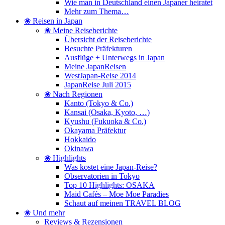
Wie man in Deutschland einen Japaner heiratet
Mehr zum Thema…
❀ Reisen in Japan
❀ Meine Reiseberichte
Übersicht der Reiseberichte
Besuchte Präfekturen
Ausflüge + Unterwegs in Japan
Meine JapanReisen
WestJapan-Reise 2014
JapanReise Juli 2015
❀ Nach Regionen
Kanto (Tokyo & Co.)
Kansai (Osaka, Kyoto, …)
Kyushu (Fukuoka & Co.)
Okayama Präfektur
Hokkaido
Okinawa
❀ Highlights
Was kostet eine Japan-Reise?
Observatorien in Tokyo
Top 10 Highlights: OSAKA
Maid Cafés – Moe Moe Paradies
Schaut auf meinen TRAVEL BLOG
❀ Und mehr
Reviews & Rezensionen