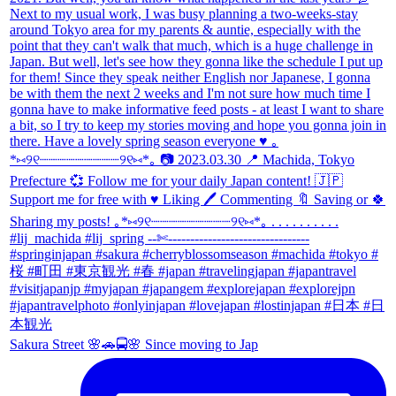
Sakura Street 🌸🚗🚍🌸 Since moving to Jap