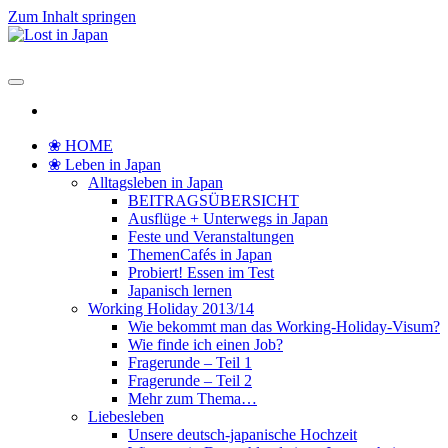
Zum Inhalt springen
Lost in Japan
Yoko's Japan Blog
❀ HOME
❀ Leben in Japan
Alltagsleben in Japan
BEITRAGSÜBERSICHT
Ausflüge + Unterwegs in Japan
Feste und Veranstaltungen
ThemenCafés in Japan
Probiert! Essen im Test
Japanisch lernen
Working Holiday 2013/14
Wie bekommt man das Working-Holiday-Visum?
Wie finde ich einen Job?
Fragerunde – Teil 1
Fragerunde – Teil 2
Mehr zum Thema…
Liebesleben
Unsere deutsch-japanische Hochzeit