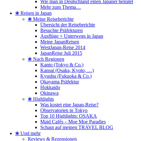
Wie man in Deutschland einen Japaner heiratet
Mehr zum Thema…
❀ Reisen in Japan
❀ Meine Reiseberichte
Übersicht der Reiseberichte
Besuchte Präfekturen
Ausflüge + Unterwegs in Japan
Meine JapanReisen
WestJapan-Reise 2014
JapanReise Juli 2015
❀ Nach Regionen
Kanto (Tokyo & Co.)
Kansai (Osaka, Kyoto, …)
Kyushu (Fukuoka & Co.)
Okayama Präfektur
Hokkaido
Okinawa
❀ Highlights
Was kostet eine Japan-Reise?
Observatorien in Tokyo
Top 10 Highlights: OSAKA
Maid Cafés – Moe Moe Paradies
Schaut auf meinen TRAVEL BLOG
❀ Und mehr
Reviews & Rezensionen