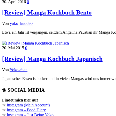
30. April 2016
0
[Review] Manga Kochbuch Bento
Von
yoko_kudo90
Etwa ein Jahr ist vergangen, seitdem Angelina Paustian ihr Manga Ko
20. Mai 2015
0
[Review] Manga Kochbuch Japanisch
Von
Yoko-chan
Japanisches Essen ist lecker und in vielen Mangas wird uns immer w
❀ SOCIAL MEDIA
Findet mich hier auf
☆
Instagram (Main Account)
☆
Instagram – Food Diary
☆
Instagram – Just Being Yoko