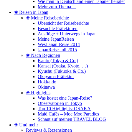
Wie man in Deutschland einen Japaner heiratet
Mehr zum Thema…
❀ Reisen in Japan
❀ Meine Reiseberichte
Übersicht der Reiseberichte
Besuchte Präfekturen
Ausflüge + Unterwegs in Japan
Meine JapanReisen
WestJapan-Reise 2014
JapanReise Juli 2015
❀ Nach Regionen
Kanto (Tokyo & Co.)
Kansai (Osaka, Kyoto, …)
Kyushu (Fukuoka & Co.)
Okayama Präfektur
Hokkaido
Okinawa
❀ Highlights
Was kostet eine Japan-Reise?
Observatorien in Tokyo
Top 10 Highlights: OSAKA
Maid Cafés – Moe Moe Paradies
Schaut auf meinen TRAVEL BLOG
❀ Und mehr
Reviews & Rezensionen