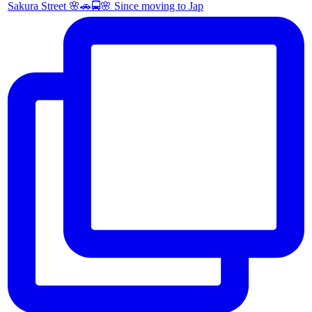
Sakura Street 🌸🚗🚍🌸 Since moving to Jap