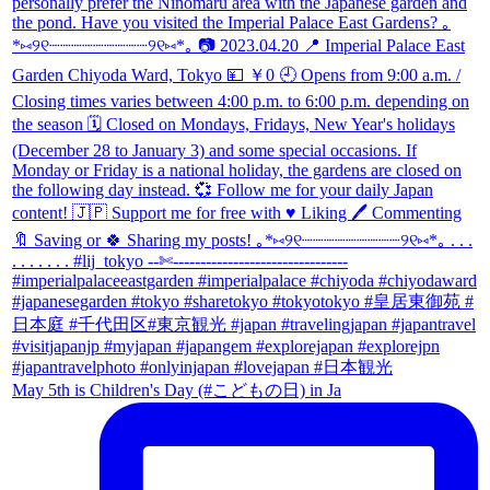
May 5th is Children's Day (#こどもの日) in Ja