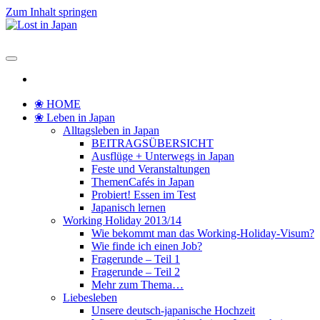
Zum Inhalt springen
Lost in Japan
Yoko's Japan Blog
❀ HOME
❀ Leben in Japan
Alltagsleben in Japan
BEITRAGSÜBERSICHT
Ausflüge + Unterwegs in Japan
Feste und Veranstaltungen
ThemenCafés in Japan
Probiert! Essen im Test
Japanisch lernen
Working Holiday 2013/14
Wie bekommt man das Working-Holiday-Visum?
Wie finde ich einen Job?
Fragerunde – Teil 1
Fragerunde – Teil 2
Mehr zum Thema…
Liebesleben
Unsere deutsch-japanische Hochzeit