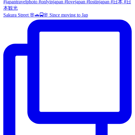
Sakura Street 🌸🚗🚍🌸 Since moving to Jap