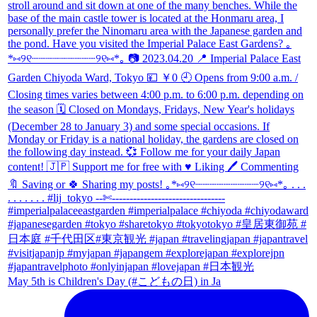
May 5th is Children's Day (#こどもの日) in Ja