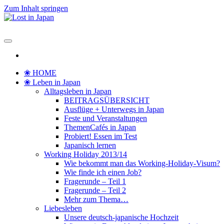
Zum Inhalt springen
Lost in Japan
Yoko's Japan Blog
❀ HOME
❀ Leben in Japan
Alltagsleben in Japan
BEITRAGSÜBERSICHT
Ausflüge + Unterwegs in Japan
Feste und Veranstaltungen
ThemenCafés in Japan
Probiert! Essen im Test
Japanisch lernen
Working Holiday 2013/14
Wie bekommt man das Working-Holiday-Visum?
Wie finde ich einen Job?
Fragerunde – Teil 1
Fragerunde – Teil 2
Mehr zum Thema…
Liebesleben
Unsere deutsch-japanische Hochzeit