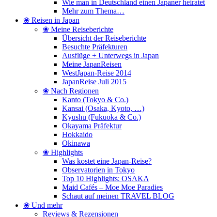
Wie man in Deutschland einen Japaner heiratet
Mehr zum Thema…
❀ Reisen in Japan
❀ Meine Reiseberichte
Übersicht der Reiseberichte
Besuchte Präfekturen
Ausflüge + Unterwegs in Japan
Meine JapanReisen
WestJapan-Reise 2014
JapanReise Juli 2015
❀ Nach Regionen
Kanto (Tokyo & Co.)
Kansai (Osaka, Kyoto, …)
Kyushu (Fukuoka & Co.)
Okayama Präfektur
Hokkaido
Okinawa
❀ Highlights
Was kostet eine Japan-Reise?
Observatorien in Tokyo
Top 10 Highlights: OSAKA
Maid Cafés – Moe Moe Paradies
Schaut auf meinen TRAVEL BLOG
❀ Und mehr
Reviews & Rezensionen