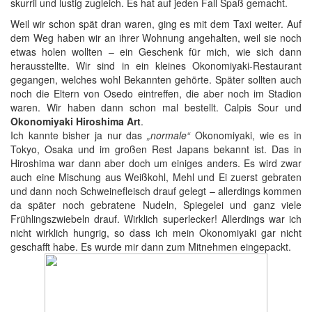
skurril und lustig zugleich. Es hat auf jeden Fall Spaß gemacht.
Weil wir schon spät dran waren, ging es mit dem Taxi weiter. Auf
dem Weg haben wir an ihrer Wohnung angehalten, weil sie noch
etwas holen wollten – ein Geschenk für mich, wie sich dann
herausstellte. Wir sind in ein kleines Okonomiyaki-Restaurant
gegangen, welches wohl Bekannten gehörte. Später sollten auch
noch die Eltern von Osedo eintreffen, die aber noch im Stadion
waren. Wir haben dann schon mal bestellt. Calpis Sour und
Okonomiyaki Hiroshima Art
.
Ich kannte bisher ja nur das
„normale“
Okonomiyaki, wie es in
Tokyo, Osaka und im großen Rest Japans bekannt ist. Das in
Hiroshima war dann aber doch um einiges anders. Es wird zwar
auch eine Mischung aus Weißkohl, Mehl und Ei zuerst gebraten
und dann noch Schweinefleisch drauf gelegt – allerdings kommen
da später noch gebratene Nudeln, Spiegelei und ganz viele
Frühlingszwiebeln drauf. Wirklich superlecker! Allerdings war ich
nicht wirklich hungrig, so dass ich mein Okonomiyaki gar nicht
geschafft habe. Es wurde mir dann zum Mitnehmen eingepackt.