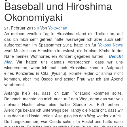
Baseball und Hiroshima
Okonomiyaki
21. Februar 2015
0
Von
Yoko-chan
An meinem zweiten Tag in Hiroshima stand ein Treffen an, auf
das ich mich sehr gefreut hatte, weswegen ich aber auch sehr
aufgeregt war. Im Spätsommer 2012 hatte ich für
Yokoso News
zwei Musiker aus Hiroshima interviewt, die in einer Kirche in der
Nähe meines Wohnortes ein Konzert gegeben hatten –
Bericht
hier
. Wir hatten uns damals versprochen, dass wir uns
wiedersehen, wenn ich mal nach Hiroshima komme. Aufgrund
eines Konzertes in Oita (Kyushu), konnte leider Chishima nicht
kommen, aber mit Osedo und seiner Frau war ich am Abend
verabredet.
Anfangs hieß es, dass ich zum Tonstudio kommen sollte.
Demnach machte ich mich auch auf den Weg, denn das war von
meinem Hostel etwa eine halbe Stunde zu Fuß entfernt.
Allerdings bekam ich unterwegs per Handy die Nachricht, dass wir
uns doch am Hostel treffen. Also ging ich den Weg wieder zurück.
Dort angekommen, war Osedo schon im Hostel und hatte nach
mir gefragt. Es folgte eine herzliche Begrüßung, die ich gar nicht