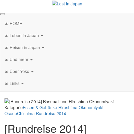
Zum
Inhalt
Lost in Japan
Yoko's Japan Blog
springen
❀ HOME
❀ Leben in Japan
❀ Reisen in Japan
❀ Und mehr
❀ Über Yoko
❀ Links
Kategorie
Essen & Getränke
Hiroshima
Okonomiyaki
OsedoChishima
Rundreise 2014
[Rundreise 2014]