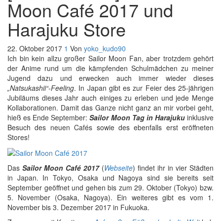
Moon Café 2017 und
Harajuku Store
22. Oktober 2017
1
Von
yoko_kudo90
Ich bin kein allzu großer Sailor Moon Fan, aber trotzdem gehört
der Anime rund um die kämpfenden Schulmädchen zu meiner
Jugend dazu und erwecken auch immer wieder dieses
„Natsukashii“-Feeling
. In Japan gibt es zur Feier des 25-jährigen
Jubiläums dieses Jahr auch einiges zu erleben und jede Menge
Kollaborationen. Damit das Ganze nicht ganz an mir vorbei geht,
hieß es Ende September:
Sailor Moon Tag in Harajuku
inklusive
Besuch des neuen Cafés sowie des ebenfalls erst eröffneten
Stores!
Das
Sailor Moon Café 2017
(
Webseite
) findet ihr in vier Städten
in Japan. In Tokyo, Osaka und Nagoya sind sie bereits seit
September geöffnet und gehen bis zum 29. Oktober (Tokyo) bzw.
5. November (Osaka, Nagoya). Ein weiteres gibt es vom 1.
November bis 3. Dezember 2017 in Fukuoka.