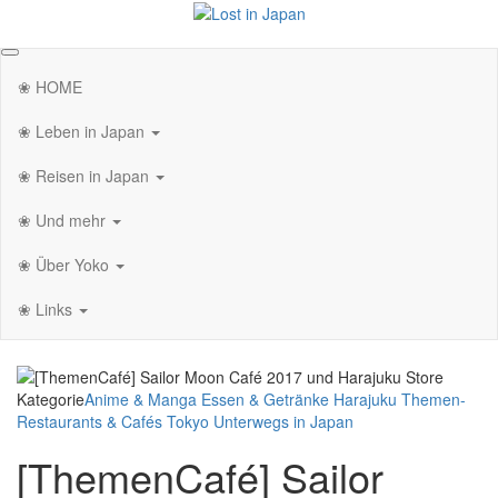
Zum
Inhalt
Lost in Japan
Yoko's Japan Blog
springen
❀ HOME
❀ Leben in Japan
❀ Reisen in Japan
❀ Und mehr
❀ Über Yoko
❀ Links
Kategorie
Anime & Manga
Essen & Getränke
Harajuku
Themen-
Restaurants & Cafés
Tokyo
Unterwegs in Japan
[ThemenCafé] Sailor