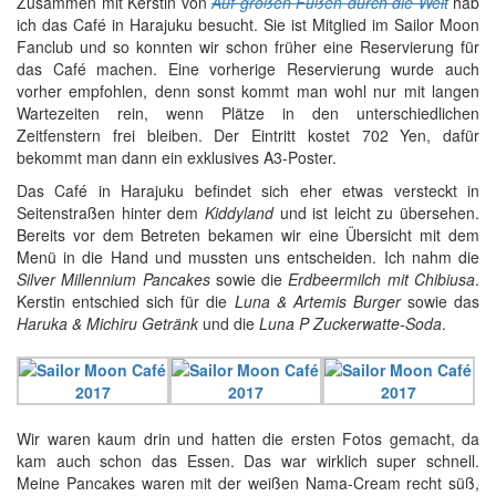
Zusammen mit Kerstin von
Auf großen Füßen durch die Welt
hab
ich das Café in Harajuku besucht. Sie ist Mitglied im Sailor Moon
Fanclub und so konnten wir schon früher eine Reservierung für
das Café machen. Eine vorherige Reservierung wurde auch
vorher empfohlen, denn sonst kommt man wohl nur mit langen
Wartezeiten rein, wenn Plätze in den unterschiedlichen
Zeitfenstern frei bleiben. Der Eintritt kostet 702 Yen, dafür
bekommt man dann ein exklusives A3-Poster.
Das Café in Harajuku befindet sich eher etwas versteckt in
Seitenstraßen hinter dem
Kiddyland
und ist leicht zu übersehen.
Bereits vor dem Betreten bekamen wir eine Übersicht mit dem
Menü in die Hand und mussten uns entscheiden. Ich nahm die
Silver Millennium Pancakes
sowie die
Erdbeermilch mit Chibiusa
.
Kerstin entschied sich für die
Luna & Artemis Burger
sowie das
Haruka & Michiru Getränk
und die
Luna P Zuckerwatte-Soda
.
Wir waren kaum drin und hatten die ersten Fotos gemacht, da
kam auch schon das Essen. Das war wirklich super schnell.
Meine Pancakes waren mit der weißen Nama-Cream recht süß,