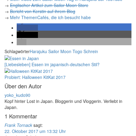
→
Englischer Artikel zum Sailor Moon Store
→
Bericht von Kerstin auf ihrem Blog
→
Mehr ThemenCafés, die ich besucht habe
teilen
teilen
Schlagwörter
Harajuku
Sailor Moon
Togo Schrein
[Liebesleben] Essen im japanisch-deutschen Stil?
Probiert: Halloween KitKat 2017
Über den Autor
yoko_kudo90
Kopf hinter Lost in Japan. Bloggerin und Vloggerin. Verliebt in
Japan.
1 Kommentar
Frank Tornack
sagt:
22. Oktober 2017 um 13:32 Uhr