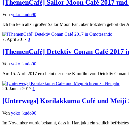
[ThemenCafé] Sailor Moon Café 2017 und
Von
yoko_kudo90
Ich bin kein allzu großer Sailor Moon Fan, aber trotzdem gehört 
7. April 2017
0
[ThemenCafé] Detektiv Conan Café 2017 
Von
yoko_kudo90
Am 15. April 2017 erscheint der neue Kinofilm von Detektiv Conan 
20. Januar 2017
1
[Unterwegs] Korilakkuma Café und Meiji 
Von
yoko_kudo90
Im November wurde bekannt, dass in Harajuku ein zeitlich befristet