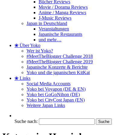
Bücher Reviews
Movie / Dorama Reviews
Anime / Manga Reviews
J-Music Reviews
Japan in Deutschland
Veranstaltungen
Japanische Restaurants
und mehr…
❀ Über Yoko
Wer ist Yoko?
#MeetTheBlogger Challenge 2018
#MeetTheBlogger Challenge 2019
Japanische Konzerte & Berichte
Yoko und die japanischen KitKat
❀ Links
Social Media Accounts
Yoko bei Voyapon (DE & EN)
Yoko bei GoGoNihon (DE)
Yoko bei CityCost Japan (EN)
Weitere Japan Links
Suche nach: