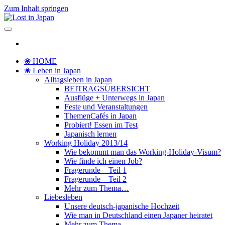
Zum Inhalt springen
Lost in Japan
Yoko's Japan Blog
❀ HOME
❀ Leben in Japan
Alltagsleben in Japan
BEITRAGSÜBERSICHT
Ausflüge + Unterwegs in Japan
Feste und Veranstaltungen
ThemenCafés in Japan
Probiert! Essen im Test
Japanisch lernen
Working Holiday 2013/14
Wie bekommt man das Working-Holiday-Visum?
Wie finde ich einen Job?
Fragerunde – Teil 1
Fragerunde – Teil 2
Mehr zum Thema…
Liebesleben
Unsere deutsch-japanische Hochzeit
Wie man in Deutschland einen Japaner heiratet
Mehr zum Thema…