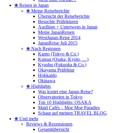
❀ Reisen in Japan
❀ Meine Reiseberichte
Übersicht der Reiseberichte
Besuchte Präfekturen
Ausflüge + Unterwegs in Japan
Meine JapanReisen
WestJapan-Reise 2014
JapanReise Juli 2015
❀ Nach Regionen
Kanto (Tokyo & Co.)
Kansai (Osaka, Kyoto, …)
Kyushu (Fukuoka & Co.)
Okayama Präfektur
Hokkaido
Okinawa
❀ Highlights
Was kostet eine Japan-Reise?
Observatorien in Tokyo
Top 10 Highlights: OSAKA
Maid Cafés – Moe Moe Paradies
Schaut auf meinen TRAVEL BLOG
❀ Und mehr
Reviews & Rezensionen
Gesamtübersicht