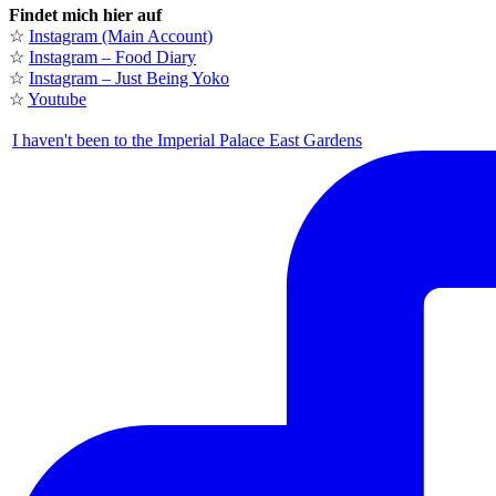
Findet mich hier auf
☆
Instagram (Main Account)
☆
Instagram – Food Diary
☆
Instagram – Just Being Yoko
☆
Youtube
I haven't been to the Imperial Palace East Gardens