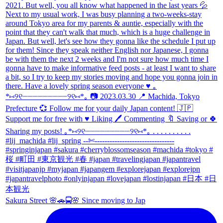
Sakura Street 🌸🚗🚍🌸 Since moving to Jap