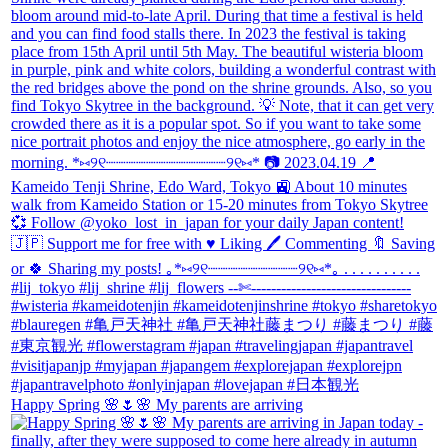
Happy Spring 🌸🌷🌸 My parents are arriving