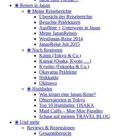
❀ Reisen in Japan
❀ Meine Reiseberichte
Übersicht der Reiseberichte
Besuchte Präfekturen
Ausflüge + Unterwegs in Japan
Meine JapanReisen
WestJapan-Reise 2014
JapanReise Juli 2015
❀ Nach Regionen
Kanto (Tokyo & Co.)
Kansai (Osaka, Kyoto, …)
Kyushu (Fukuoka & Co.)
Okayama Präfektur
Hokkaido
Okinawa
❀ Highlights
Was kostet eine Japan-Reise?
Observatorien in Tokyo
Top 10 Highlights: OSAKA
Maid Cafés – Moe Moe Paradies
Schaut auf meinen TRAVEL BLOG
❀ Und mehr
Reviews & Rezensionen
Gesamtübersicht