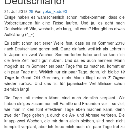
31. Juli 2018
29
Von
yoko_kudo90
Einige haben es wahrscheinlich schon mitbekommen, dass die
Vorbereitungen für eine Reise laufen. Und ja, es geht nach
Deutschland! Wie, weshalb, wie lang, mit wem? Hier gibt es etwas
Aufklärung (^_~)
Es steht schon seit einer Weile fest, dass es im Sommer 2018
nach Deutschland gehen soll. Ganz einfach, weil ich als Lehrerin
in Japan eh zwei Wochen Sommerferien habe und so kann ich
die freie Zeit recht gut nutzen. Und da es auch meinem Mann
möglich ist im Sommer ein paar Tage frei zu machen, kommt er
ein paar Tage mit. Wirklich nur ein paar Tage, denn, ich bleibe
19
Tage
in Good Old Germany, mein Mann fliegt nach
7 Tagen
wieder zurück. Und das ist für japanische Verhältnisse schon
ziemlich lang!
Die Tage mit meinem Mann sind auch ziemlich verplant. Wir
haben einiges zusammen mit Familie und Freunden vor – so viel,
wie man in den fünf effektiven Tage eben machen kann, denn
zwei der Tage gehen ja durch die An- und Abreise verloren. Die
knapp zwei Wochen, die mir dann allein bleiben, sind noch nicht
komplett verplant, aber ich freue mich auch ein paar Tage frei zu