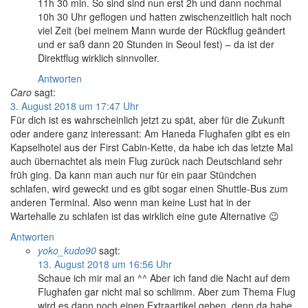
11h 30 min. So sind sind nun erst 2h und dann nochmal
10h 30 Uhr geflogen und hatten zwischenzeitlich halt noch
viel Zeit (bei meinem Mann wurde der Rückflug geändert
und er saß dann 20 Stunden in Seoul fest) – da ist der
Direktflug wirklich sinnvoller.
Antworten
Caro
sagt:
3. August 2018 um 17:47 Uhr
Für dich ist es wahrscheinlich jetzt zu spät, aber für die Zukunft
oder andere ganz interessant: Am Haneda Flughafen gibt es ein
Kapselhotel aus der First Cabin-Kette, da habe ich das letzte Mal
auch übernachtet als mein Flug zurück nach Deutschland sehr
früh ging. Da kann man auch nur für ein paar Stündchen
schlafen, wird geweckt und es gibt sogar einen Shuttle-Bus zum
anderen Terminal. Also wenn man keine Lust hat in der
Wartehalle zu schlafen ist das wirklich eine gute Alternative 😉
Antworten
yoko_kudo90
sagt:
13. August 2018 um 16:56 Uhr
Schaue ich mir mal an ^^ Aber ich fand die Nacht auf dem
Flughafen gar nicht mal so schlimm. Aber zum Thema Flug
wird es dann noch einen Extraartikel geben, denn da habe