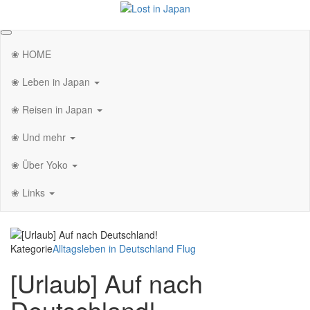
Zum
Inhalt
Lost in Japan
Yoko's Japan Blog
springen
❀ HOME
❀ Leben in Japan
❀ Reisen in Japan
❀ Und mehr
❀ Über Yoko
❀ Links
Kategorie
Alltagsleben in Deutschland
Flug
[Urlaub] Auf nach
Deutschland!