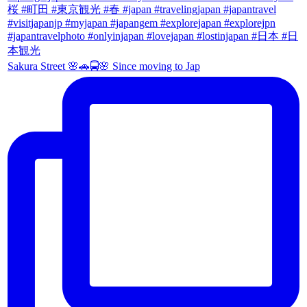
Sakura Street 🌸🚗🚍🌸 Since moving to Jap