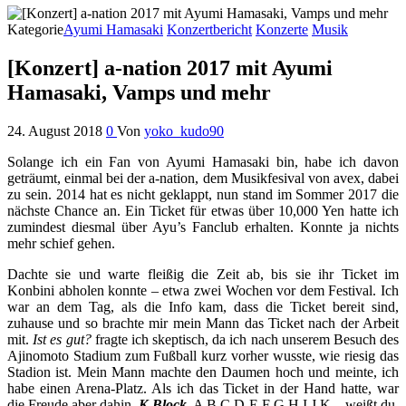
Kategorie
Ayumi Hamasaki
Konzertbericht
Konzerte
Musik
[Konzert] a-nation 2017 mit Ayumi
Hamasaki, Vamps und mehr
24. August 2018
0
Von
yoko_kudo90
Solange ich ein Fan von Ayumi Hamasaki bin, habe ich davon
geträumt, einmal bei der a-nation, dem Musikfesival von avex, dabei
zu sein. 2014 hat es nicht geklappt, nun stand im Sommer 2017 die
nächste Chance an. Ein Ticket für etwas über 10,000 Yen hatte ich
zumindest diesmal über Ayu’s Fanclub erhalten. Konnte ja nichts
mehr schief gehen.
Dachte sie und warte fleißig die Zeit ab, bis sie ihr Ticket im
Konbini abholen konnte – etwa zwei Wochen vor dem Festival. Ich
war an dem Tag, als die Info kam, dass die Ticket bereit sind,
zuhause und so brachte mir mein Mann das Ticket nach der Arbeit
mit.
Ist es gut?
fragte ich skeptisch, da ich nach unserem Besuch des
Ajinomoto Stadium zum Fußball kurz vorher wusste, wie riesig das
Stadion ist. Mein Mann machte den Daumen hoch und meinte, ich
habe einen Arena-Platz. Als ich das Ticket in der Hand hatte, war
die Freude aber dahin.
K Block
. A B C D E F G H I J K – weißt du,