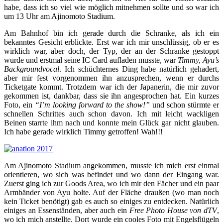
habe, dass ich so viel wie möglich mitnehmen sollte und so war ich
um 13 Uhr am Ajinomoto Stadium.
Am Bahnhof bin ich gerade durch die Schranke, als ich ein
bekanntes Gesicht erblickte. Erst war ich mir unschlüssig, ob er es
wirklich war, aber doch, der Typ, der an der Schranke gestoppt
wurde und erstmal seine IC Card aufladen musste, war
Timmy, Ayu’s
Backgroundvocal
. Ich schüchternes Ding habe natürlich gehadert,
aber mir fest vorgenommen ihn anzusprechen, wenn er durchs
Ticketgate kommt. Trotzdem war ich der Japanerin, die mir zuvor
gekommen ist, dankbar, dass sie ihn angesprochen hat. Ein kurzes
Foto, ein
“I’m looking forward to the show!”
und schon stürmte er
schnellen Schrittes auch schon davon. Ich mit leicht wackligen
Beinen starrte ihm nach und konnte mein Glück gar nicht glauben.
Ich habe gerade wirklich Timmy getroffen! Wah!!!
Am Ajinomoto Stadium angekommen, musste ich mich erst einmal
orientieren, wo sich was befindet und wo dann der Eingang war.
Zuerst ging ich zur Goods Area, wo ich mir den Fächer und ein paar
Armbänder von Ayu holte. Auf der Fläche draußen (wo man noch
kein Ticket benötigt) gab es auch so einiges zu entdecken. Natürlich
einiges an Essenständen, aber auch ein
Free Photo House von dTV
,
wo ich mich anstellte. Dort wurde ein cooles Foto mit Engelsflügeln