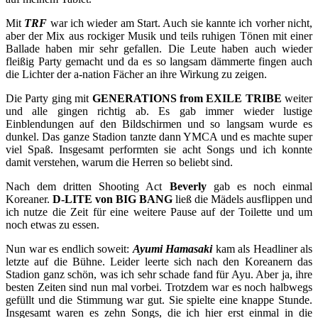
Mit
TRF
war ich wieder am Start. Auch sie kannte ich vorher nicht,
aber der Mix aus rockiger Musik und teils ruhigen Tönen mit einer
Ballade haben mir sehr gefallen. Die Leute haben auch wieder
fleißig Party gemacht und da es so langsam dämmerte fingen auch
die Lichter der a-nation Fächer an ihre Wirkung zu zeigen.
Die Party ging mit
GENERATIONS from EXILE TRIBE
weiter
und alle gingen richtig ab. Es gab immer wieder lustige
Einblendungen auf den Bildschirmen und so langsam wurde es
dunkel. Das ganze Stadion tanzte dann YMCA und es machte super
viel Spaß. Insgesamt performten sie acht Songs und ich konnte
damit verstehen, warum die Herren so beliebt sind.
Nach dem dritten Shooting Act
Beverly
gab es noch einmal
Koreaner.
D-LITE von BIG BANG
ließ die Mädels ausflippen und
ich nutze die Zeit für eine weitere Pause auf der Toilette und um
noch etwas zu essen.
Nun war es endlich soweit:
Ayumi Hamasaki
kam als Headliner als
letzte auf die Bühne. Leider leerte sich nach den Koreanern das
Stadion ganz schön, was ich sehr schade fand für Ayu. Aber ja, ihre
besten Zeiten sind nun mal vorbei. Trotzdem war es noch halbwegs
gefüllt und die Stimmung war gut. Sie spielte eine knappe Stunde.
Insgesamt waren es zehn Songs, die ich hier erst einmal in die