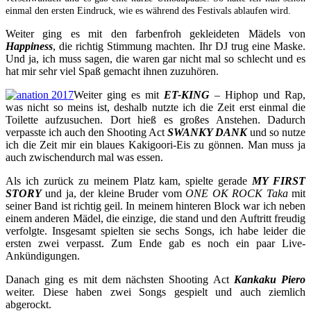
einmal den ersten Eindruck, wie es während des Festivals ablaufen wird.
Weiter ging es mit den farbenfroh gekleideten Mädels von
Happiness
, die richtig Stimmung machten. Ihr DJ trug eine Maske.
Und ja, ich muss sagen, die waren gar nicht mal so schlecht und es
hat mir sehr viel Spaß gemacht ihnen zuzuhören.
Weiter ging es mit
ET-KING
– Hiphop und Rap,
was nicht so meins ist, deshalb nutzte ich die Zeit erst einmal die
Toilette aufzusuchen. Dort hieß es großes Anstehen. Dadurch
verpasste ich auch den Shooting Act
SWANKY DANK
und so nutze
ich die Zeit mir ein blaues Kakigoori-Eis zu gönnen. Man muss ja
auch zwischendurch mal was essen.
Als ich zurück zu meinem Platz kam, spielte gerade
MY FIRST
STORY
und ja, der kleine Bruder vom
ONE OK ROCK Taka
mit
seiner Band ist richtig geil. In meinem hinteren Block war ich neben
einem anderen Mädel, die einzige, die stand und den Auftritt freudig
verfolgte. Insgesamt spielten sie sechs Songs, ich habe leider die
ersten zwei verpasst. Zum Ende gab es noch ein paar Live-
Ankündigungen.
Danach ging es mit dem nächsten Shooting Act
Kankaku Piero
weiter. Diese haben zwei Songs gespielt und auch ziemlich
abgerockt.