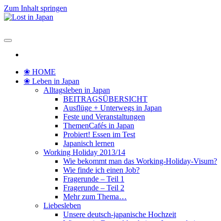
Zum Inhalt springen
Lost in Japan
Yoko's Japan Blog
❀ HOME
❀ Leben in Japan
Alltagsleben in Japan
BEITRAGSÜBERSICHT
Ausflüge + Unterwegs in Japan
Feste und Veranstaltungen
ThemenCafés in Japan
Probiert! Essen im Test
Japanisch lernen
Working Holiday 2013/14
Wie bekommt man das Working-Holiday-Visum?
Wie finde ich einen Job?
Fragerunde – Teil 1
Fragerunde – Teil 2
Mehr zum Thema…
Liebesleben
Unsere deutsch-japanische Hochzeit