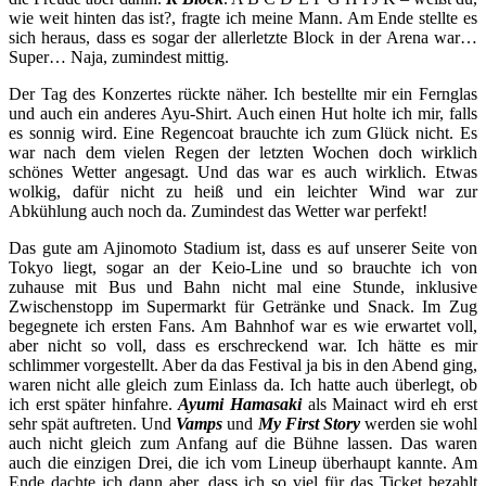
wie weit hinten das ist?, fragte ich meine Mann. Am Ende stellte es
sich heraus, dass es sogar der allerletzte Block in der Arena war…
Super… Naja, zumindest mittig.
Der Tag des Konzertes rückte näher. Ich bestellte mir ein Fernglas
und auch ein anderes Ayu-Shirt. Auch einen Hut holte ich mir, falls
es sonnig wird. Eine Regencoat brauchte ich zum Glück nicht. Es
war nach dem vielen Regen der letzten Wochen doch wirklich
schönes Wetter angesagt. Und das war es auch wirklich. Etwas
wolkig, dafür nicht zu heiß und ein leichter Wind war zur
Abkühlung auch noch da. Zumindest das Wetter war perfekt!
Das gute am Ajinomoto Stadium ist, dass es auf unserer Seite von
Tokyo liegt, sogar an der Keio-Line und so brauchte ich von
zuhause mit Bus und Bahn nicht mal eine Stunde, inklusive
Zwischenstopp im Supermarkt für Getränke und Snack. Im Zug
begegnete ich ersten Fans. Am Bahnhof war es wie erwartet voll,
aber nicht so voll, dass es erschreckend war. Ich hätte es mir
schlimmer vorgestellt. Aber da das Festival ja bis in den Abend ging,
waren nicht alle gleich zum Einlass da. Ich hatte auch überlegt, ob
ich erst später hinfahre.
Ayumi Hamasaki
als Mainact wird eh erst
sehr spät auftreten. Und
Vamps
und
My First Story
werden sie wohl
auch nicht gleich zum Anfang auf die Bühne lassen. Das waren
auch die einzigen Drei, die ich vom Lineup überhaupt kannte. Am
Ende dachte ich dann aber, dass ich so viel für das Ticket bezahlt