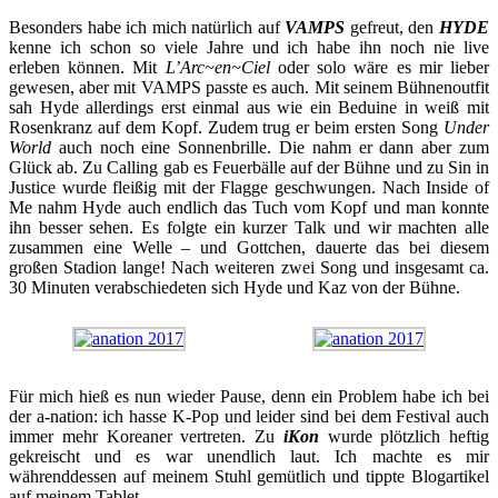
Besonders habe ich mich natürlich auf
VAMPS
gefreut, den
HYDE
kenne ich schon so viele Jahre und ich habe ihn noch nie live
erleben können. Mit
L’Arc~en~Ciel
oder solo wäre es mir lieber
gewesen, aber mit VAMPS passte es auch. Mit seinem Bühnenoutfit
sah Hyde allerdings erst einmal aus wie ein Beduine in weiß mit
Rosenkranz auf dem Kopf. Zudem trug er beim ersten Song
Under
World
auch noch eine Sonnenbrille. Die nahm er dann aber zum
Glück ab. Zu Calling gab es Feuerbälle auf der Bühne und zu Sin in
Justice wurde fleißig mit der Flagge geschwungen. Nach Inside of
Me nahm Hyde auch endlich das Tuch vom Kopf und man konnte
ihn besser sehen. Es folgte ein kurzer Talk und wir machten alle
zusammen eine Welle – und Gottchen, dauerte das bei diesem
großen Stadion lange! Nach weiteren zwei Song und insgesamt ca.
30 Minuten verabschiedeten sich Hyde und Kaz von der Bühne.
Für mich hieß es nun wieder Pause, denn ein Problem habe ich bei
der a-nation: ich hasse K-Pop und leider sind bei dem Festival auch
immer mehr Koreaner vertreten. Zu
iKon
wurde plötzlich heftig
gekreischt und es war unendlich laut. Ich machte es mir
währenddessen auf meinem Stuhl gemütlich und tippte Blogartikel
auf meinem Tablet.