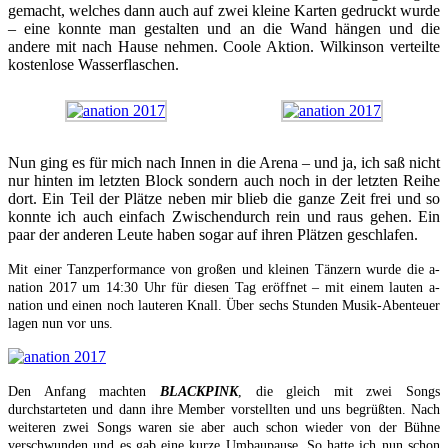
gemacht, welches dann auch auf zwei kleine Karten gedruckt wurde
– eine konnte man gestalten und an die Wand hängen und die
andere mit nach Hause nehmen. Coole Aktion. Wilkinson verteilte
kostenlose Wasserflaschen.
Nun ging es für mich nach Innen in die Arena – und ja, ich saß nicht
nur hinten im letzten Block sondern auch noch in der letzten Reihe
dort. Ein Teil der Plätze neben mir blieb die ganze Zeit frei und so
konnte ich auch einfach Zwischendurch rein und raus gehen. Ein
paar der anderen Leute haben sogar auf ihren Plätzen geschlafen.
Mit einer Tanzperformance von großen und kleinen Tänzern wurde die a-
nation 2017 um 14:30 Uhr für diesen Tag eröffnet – mit einem lauten a-
nation und einen noch lauteren Knall. Über sechs Stunden Musik-Abenteuer
lagen nun vor uns.
Den Anfang machten
BLACKPINK
, die gleich mit zwei Songs
durchstarteten und dann ihre Member vorstellten und uns begrüßten. Nach
weiteren zwei Songs waren sie aber auch schon wieder von der Bühne
verschwunden und es gab eine kurze Umbaupause. So hatte ich nun schon