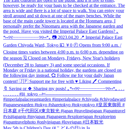
May 5th is Children's Day (#こどもの日) in Ja