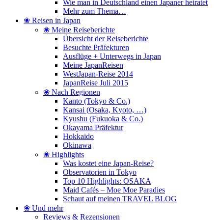
Wie man in Deutschland einen Japaner heiratet
Mehr zum Thema…
❀ Reisen in Japan
❀ Meine Reiseberichte
Übersicht der Reiseberichte
Besuchte Präfekturen
Ausflüge + Unterwegs in Japan
Meine JapanReisen
WestJapan-Reise 2014
JapanReise Juli 2015
❀ Nach Regionen
Kanto (Tokyo & Co.)
Kansai (Osaka, Kyoto, …)
Kyushu (Fukuoka & Co.)
Okayama Präfektur
Hokkaido
Okinawa
❀ Highlights
Was kostet eine Japan-Reise?
Observatorien in Tokyo
Top 10 Highlights: OSAKA
Maid Cafés – Moe Moe Paradies
Schaut auf meinen TRAVEL BLOG
❀ Und mehr
Reviews & Rezensionen