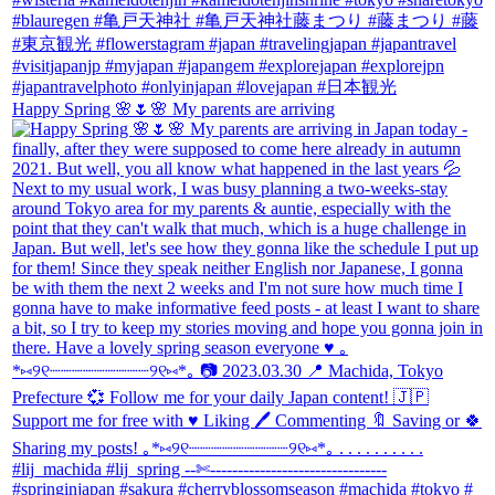
Happy Spring 🌸🌷🌸 My parents are arriving