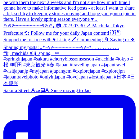
Sakura Street 🌸🚗🚍🌸 Since moving to Jap