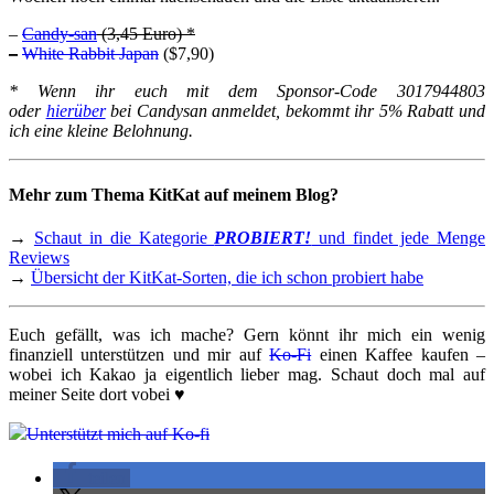
–
Candy-san
(3,45 Euro) *
–
White Rabbit Japan
($7,90)
* Wenn ihr euch mit dem Sponsor-Code 3017944803
oder
hierüber
bei Candysan anmeldet, bekommt ihr 5% Rabatt und
ich eine kleine Belohnung.
Mehr zum Thema KitKat auf meinem Blog?
→
Schaut in die Kategorie
PROBIERT!
und findet jede Menge
Reviews
→
Übersicht der KitKat-Sorten, die ich schon probiert habe
Euch gefällt, was ich mache? Gern könnt ihr mich ein wenig
finanziell unterstützen und mir auf
Ko-Fi
einen Kaffee kaufen –
wobei ich Kakao ja eigentlich lieber mag. Schaut doch mal auf
meiner Seite dort vobei ♥
Unterstützt mich auf Ko-fi
teilen