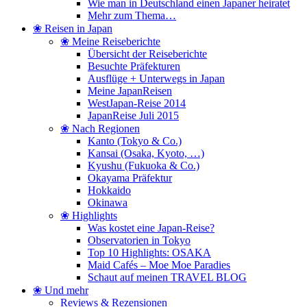
Wie man in Deutschland einen Japaner heiratet
Mehr zum Thema…
❀ Reisen in Japan
❀ Meine Reiseberichte
Übersicht der Reiseberichte
Besuchte Präfekturen
Ausflüge + Unterwegs in Japan
Meine JapanReisen
WestJapan-Reise 2014
JapanReise Juli 2015
❀ Nach Regionen
Kanto (Tokyo & Co.)
Kansai (Osaka, Kyoto, …)
Kyushu (Fukuoka & Co.)
Okayama Präfektur
Hokkaido
Okinawa
❀ Highlights
Was kostet eine Japan-Reise?
Observatorien in Tokyo
Top 10 Highlights: OSAKA
Maid Cafés – Moe Moe Paradies
Schaut auf meinen TRAVEL BLOG
❀ Und mehr
Reviews & Rezensionen