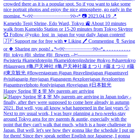
Happy Spring 🌸🌷🌸 My parents are arriving