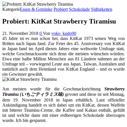
Kategorie
Essen & Getränke
Probiert
Schokolade
Süßigkeiten
Probiert: KitKat Strawberry Tiramisu
21. November 2018
0
Von
yoko_kudo90
45 Jahre ist es nun schon her, dass KitKat 1973 seinen Weg von
Britten nach Japan fand. Zur Feier des 45. Anniversary von KitKat
in Japan fand im April diesen Jahres eine weltweite Umfrage statt,
welche Geschmackssorte sich denn die meisten wünschen würden.
Etwa eine halbe Million Menschen aus 81 Ländern nahmen an der
Umfrage teil – vorwiegend Leute aus Japan, Taiwan, Australien und
natürlich auch dem Heimland von KitKat England – und es wurde
ein Gewinner gewählt.
Am meisten wurde für die Geschmacksrichtung
Strawberry
Tiramisu (いちごティラミス味)
gevotet und diese ist seit Montag,
dem 19. November 2018 in Japan erhältlich. Laut offizieller
Ankündigung handelt es sich dabei um ein KitKat, dessen Waffeln
mit bitterer Tiramisu-Creme, die Kaffee und Kakao enthält, gefüllt
ist und welche dann mit einer erdbeerigen Schokolade überzogen
wurde. Ich bin gespannt.