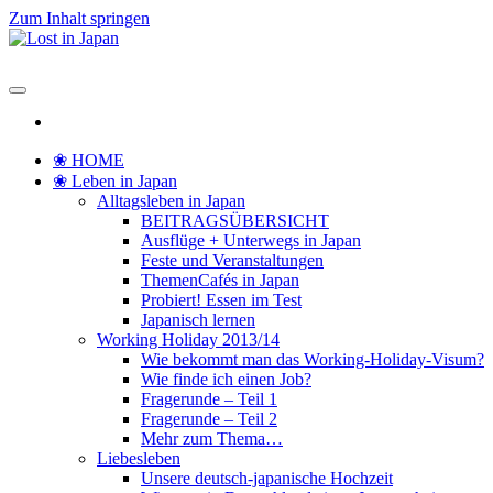
Zum Inhalt springen
Lost in Japan
Yoko's Japan Blog
❀ HOME
❀ Leben in Japan
Alltagsleben in Japan
BEITRAGSÜBERSICHT
Ausflüge + Unterwegs in Japan
Feste und Veranstaltungen
ThemenCafés in Japan
Probiert! Essen im Test
Japanisch lernen
Working Holiday 2013/14
Wie bekommt man das Working-Holiday-Visum?
Wie finde ich einen Job?
Fragerunde – Teil 1
Fragerunde – Teil 2
Mehr zum Thema…
Liebesleben
Unsere deutsch-japanische Hochzeit