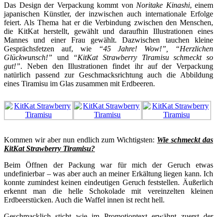
Das Design der Verpackung kommt von
Noritake Kinashi
, einem
japanischen Künstler, der inzwischen auch internationale Erfolge
feiert. Als Thema hat er die Verbindung zwischen den Menschen,
die KitKat herstellt, gewählt und daraufhin Illustrationen eines
Mannes und einer Frau gewählt. Dazwischen tauchen kleine
Gesprächsfetzen auf, wie
“45 Jahre! Wow!”, “Herzlichen
Glückwunsch!”
und
“KitKat Strawberry Tiramisu schmeckt so
gut!”
. Neben den Illustrationen findet ihr auf der Verpackung
natürlich passend zur Geschmacksrichtung auch die Abbildung
eines Tiramisu im Glas zusammen mit Erdbeeren.
Kommen wir aber nun endlich zum Wichtigsten:
Wie schmeckt das
KitKat Strawberry Tiramisu?
Beim Öffnen der Packung war für mich der Geruch etwas
undefinierbar – was aber auch an meiner Erkältung liegen kann. Ich
konnte zumindest keinen eindeutigen Geruch feststellen. Äußerlich
erkennt man die helle Schokolade mit vereinzelten kleinen
Erdbeerstücken. Auch die Waffel innen ist recht hell.
Geschmacklich sticht wie im Promotiontext erwähnt zuerst der