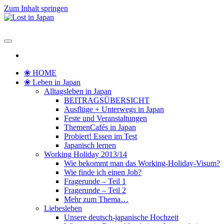
Zum Inhalt springen
Lost in Japan
Yoko's Japan Blog
❀ HOME
❀ Leben in Japan
Alltagsleben in Japan
BEITRAGSÜBERSICHT
Ausflüge + Unterwegs in Japan
Feste und Veranstaltungen
ThemenCafés in Japan
Probiert! Essen im Test
Japanisch lernen
Working Holiday 2013/14
Wie bekommt man das Working-Holiday-Visum?
Wie finde ich einen Job?
Fragerunde – Teil 1
Fragerunde – Teil 2
Mehr zum Thema…
Liebesleben
Unsere deutsch-japanische Hochzeit