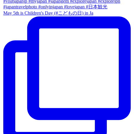
May 5th is Children's Day (#こどもの日) in Ja