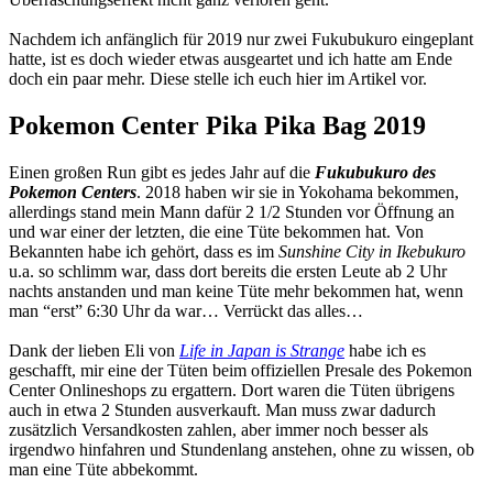
Nachdem ich anfänglich für 2019 nur zwei Fukubukuro eingeplant
hatte, ist es doch wieder etwas ausgeartet und ich hatte am Ende
doch ein paar mehr. Diese stelle ich euch hier im Artikel vor.
Pokemon Center Pika Pika Bag 2019
Einen großen Run gibt es jedes Jahr auf die
Fukubukuro des
Pokemon Centers
. 2018 haben wir sie in Yokohama bekommen,
allerdings stand mein Mann dafür 2 1/2 Stunden vor Öffnung an
und war einer der letzten, die eine Tüte bekommen hat. Von
Bekannten habe ich gehört, dass es im
Sunshine City in Ikebukuro
u.a. so schlimm war, dass dort bereits die ersten Leute ab 2 Uhr
nachts anstanden und man keine Tüte mehr bekommen hat, wenn
man “erst” 6:30 Uhr da war… Verrückt das alles…
Dank der lieben Eli von
Life in Japan is Strange
habe ich es
geschafft, mir eine der Tüten beim offiziellen Presale des Pokemon
Center Onlineshops zu ergattern. Dort waren die Tüten übrigens
auch in etwa 2 Stunden ausverkauft. Man muss zwar dadurch
zusätzlich Versandkosten zahlen, aber immer noch besser als
irgendwo hinfahren und Stundenlang anstehen, ohne zu wissen, ob
man eine Tüte abbekommt.