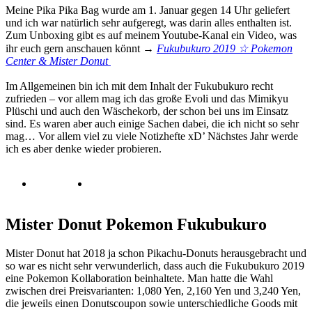
Meine Pika Pika Bag wurde am 1. Januar gegen 14 Uhr geliefert
und ich war natürlich sehr aufgeregt, was darin alles enthalten ist.
Zum Unboxing gibt es auf meinem Youtube-Kanal ein Video, was
ihr euch gern anschauen könnt →
Fukubukuro 2019 ☆ Pokemon
Center & Mister Donut
Im Allgemeinen bin ich mit dem Inhalt der Fukubukuro recht
zufrieden – vor allem mag ich das große Evoli und das Mimikyu
Plüschi und auch den Wäschekorb, der schon bei uns im Einsatz
sind. Es waren aber auch einige Sachen dabei, die ich nicht so sehr
mag… Vor allem viel zu viele Notizhefte xD’ Nächstes Jahr werde
ich es aber denke wieder probieren.
Mister Donut Pokemon Fukubukuro
Mister Donut hat 2018 ja schon Pikachu-Donuts herausgebracht und
so war es nicht sehr verwunderlich, dass auch die Fukubukuro 2019
eine Pokemon Kollaboration beinhaltete. Man hatte die Wahl
zwischen drei Preisvarianten: 1,080 Yen, 2,160 Yen und 3,240 Yen,
die jeweils einen Donutscoupon sowie unterschiedliche Goods mit