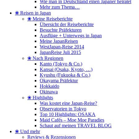
Wie man in Deutschland einen Japaner heiratet
Mehr zum Thema…
❀ Reisen in Japan
❀ Meine Reiseberichte
Übersicht der Reiseberichte
Besuchte Präfekturen
Ausflüge + Unterwegs in Japan
Meine JapanReisen
WestJapan-Reise 2014
JapanReise Juli 2015
❀ Nach Regionen
Kanto (Tokyo & Co.)
Kansai (Osaka, Kyoto, …)
Kyushu (Fukuoka & Co.)
Okayama Präfektur
Hokkaido
Okinawa
❀ Highlights
Was kostet eine Japan-Reise?
Observatorien in Tokyo
Top 10 Highlights: OSAKA
Maid Cafés – Moe Moe Paradies
Schaut auf meinen TRAVEL BLOG
❀ Und mehr
Reviews & Rezensionen