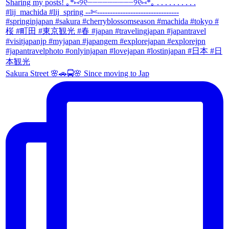
Sakura Street 🌸🚗🚍🌸 Since moving to Jap