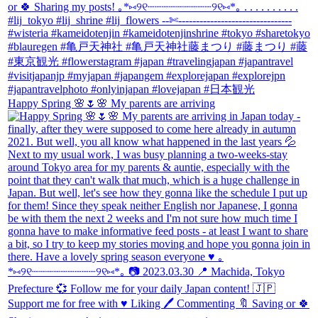
Happy Spring 🌸🌷🌸 My parents are arriving