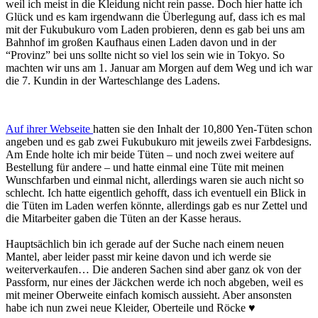
weil ich meist in die Kleidung nicht rein passe. Doch hier hatte ich
Glück und es kam irgendwann die Überlegung auf, dass ich es mal
mit der Fukubukuro vom Laden probieren, denn es gab bei uns am
Bahnhof im großen Kaufhaus einen Laden davon und in der
“Provinz” bei uns sollte nicht so viel los sein wie in Tokyo. So
machten wir uns am 1. Januar am Morgen auf dem Weg und ich war
die 7. Kundin in der Warteschlange des Ladens.
Auf ihrer Webseite
hatten sie den Inhalt der 10,800 Yen-Tüten schon
angeben und es gab zwei Fukubukuro mit jeweils zwei Farbdesigns.
Am Ende holte ich mir beide Tüten – und noch zwei weitere auf
Bestellung für andere – und hatte einmal eine Tüte mit meinen
Wunschfarben und einmal nicht, allerdings waren sie auch nicht so
schlecht. Ich hatte eigentlich gehofft, dass ich eventuell ein Blick in
die Tüten im Laden werfen könnte, allerdings gab es nur Zettel und
die Mitarbeiter gaben die Tüten an der Kasse heraus.
Hauptsächlich bin ich gerade auf der Suche nach einem neuen
Mantel, aber leider passt mir keine davon und ich werde sie
weiterverkaufen… Die anderen Sachen sind aber ganz ok von der
Passform, nur eines der Jäckchen werde ich noch abgeben, weil es
mit meiner Oberweite einfach komisch aussieht. Aber ansonsten
habe ich nun zwei neue Kleider, Oberteile und Röcke ♥