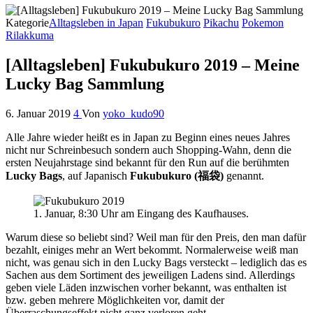
Kategorie
Alltagsleben in Japan
Fukubukuro
Pikachu
Pokemon
Rilakkuma
[Alltagsleben] Fukubukuro 2019 – Meine
Lucky Bag Sammlung
6. Januar 2019
4
Von
yoko_kudo90
Alle Jahre wieder heißt es in Japan zu Beginn eines neues Jahres
nicht nur Schreinbesuch sondern auch Shopping-Wahn, denn die
ersten Neujahrstage sind bekannt für den Run auf die berühmten
Lucky Bags
, auf Japanisch
Fukubukuro (福袋)
genannt.
1. Januar, 8:30 Uhr am Eingang des Kaufhauses.
Warum diese so beliebt sind? Weil man für den Preis, den man dafür
bezahlt, einiges mehr an Wert bekommt. Normalerweise weiß man
nicht, was genau sich in den Lucky Bags versteckt – lediglich das es
Sachen aus dem Sortiment des jeweiligen Ladens sind. Allerdings
geben viele Läden inzwischen vorher bekannt, was enthalten ist
bzw. geben mehrere Möglichkeiten vor, damit der
Überraschungseffekt nicht ganz verloren geht.