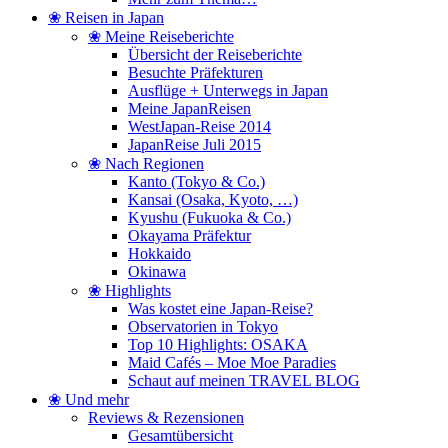
❀ Reisen in Japan
❀ Meine Reiseberichte
Übersicht der Reiseberichte
Besuchte Präfekturen
Ausflüge + Unterwegs in Japan
Meine JapanReisen
WestJapan-Reise 2014
JapanReise Juli 2015
❀ Nach Regionen
Kanto (Tokyo & Co.)
Kansai (Osaka, Kyoto, …)
Kyushu (Fukuoka & Co.)
Okayama Präfektur
Hokkaido
Okinawa
❀ Highlights
Was kostet eine Japan-Reise?
Observatorien in Tokyo
Top 10 Highlights: OSAKA
Maid Cafés – Moe Moe Paradies
Schaut auf meinen TRAVEL BLOG
❀ Und mehr
Reviews & Rezensionen
Gesamtübersicht