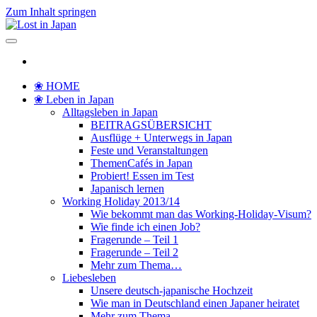
Zum Inhalt springen
Lost in Japan
Yoko's Japan Blog
❀ HOME
❀ Leben in Japan
Alltagsleben in Japan
BEITRAGSÜBERSICHT
Ausflüge + Unterwegs in Japan
Feste und Veranstaltungen
ThemenCafés in Japan
Probiert! Essen im Test
Japanisch lernen
Working Holiday 2013/14
Wie bekommt man das Working-Holiday-Visum?
Wie finde ich einen Job?
Fragerunde – Teil 1
Fragerunde – Teil 2
Mehr zum Thema…
Liebesleben
Unsere deutsch-japanische Hochzeit
Wie man in Deutschland einen Japaner heiratet
Mehr zum Thema…