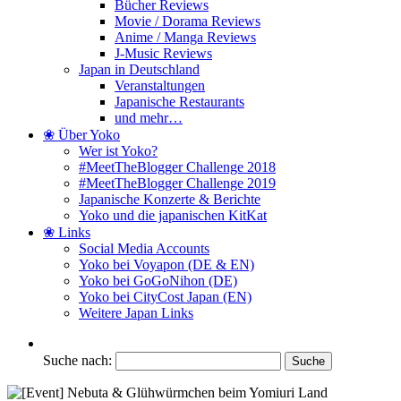
Bücher Reviews
Movie / Dorama Reviews
Anime / Manga Reviews
J-Music Reviews
Japan in Deutschland
Veranstaltungen
Japanische Restaurants
und mehr…
❀ Über Yoko
Wer ist Yoko?
#MeetTheBlogger Challenge 2018
#MeetTheBlogger Challenge 2019
Japanische Konzerte & Berichte
Yoko und die japanischen KitKat
❀ Links
Social Media Accounts
Yoko bei Voyapon (DE & EN)
Yoko bei GoGoNihon (DE)
Yoko bei CityCost Japan (EN)
Weitere Japan Links
Suche nach: