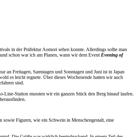
ivals in der Präfektur Aomori sehen konnte. Allerdings sollte man
und schon war ich am Planen, wann wir dem Event
Evening of
 nur an Freitagen, Samstagen und Sonntagen und Juni ist in Japan
ohl es leicht regnete. Über dieses Wochenende hatten wir auch
efahren sind.
-Line-Station mussten wir ein ganzen Stück den Berg hinauf laufen.
 herausfinden.
ün sowie Figuren, wie ein Schwein in Menschengestalt, eine
Kampf. Die Größe war wirklich beeindruckend. In einem Teil des