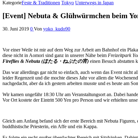
Kategorie
Feste & Traditionen
Tokyo
Unterwegs in Japan
[Event] Nebuta & Glühwürmchen beim Yo
30. Juni 2019
0
Von
yoko_kudo90
Vor einer Weile ist mir auf dem Weg zur Arbeit am Bahnhof ein Plaka
diese nicht in Aomori sind ganz in unserer Nähe beim
Freizeitpark Y
Fireflies & Nebuta (ほたる・ねぶたの宵)
einen Besuch abstatten 
Das war allerdings gar nicht so einfach, auch wenn das Event nicht a
leider Regenzeit und die mochte dieses Jahr vor allem die Wochenen
nachgedacht, aber da ich gestern arbeiten musste und es heute am Son
Wir kamen ungefähr 18:30 Uhr am Veranstaltungsort an. Dabei handel
Vor Ort kostete der Eintritt 500 Yen pro Person und wir erhielten uns
Gleich am Anfang befand sich der erste Bereich mit Nebuta Figuren, 
buddhistische Priesterin, ein Affe und ein Kappa.
Es folgte ein recht großer überdachter Bereich mit Sitzbänken. Dahi