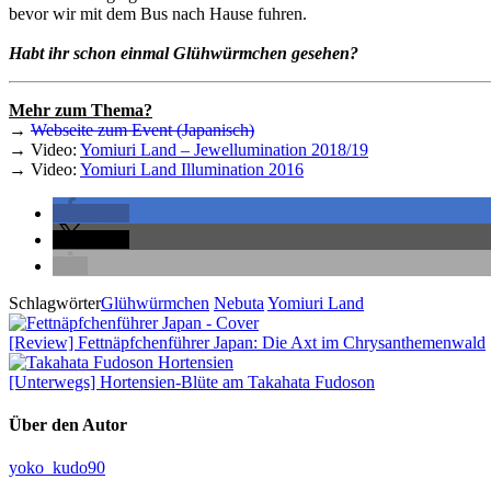
bevor wir mit dem Bus nach Hause fuhren.
Habt ihr schon einmal Glühwürmchen gesehen?
Mehr zum Thema?
→
Webseite zum Event (Japanisch)
→ Video:
Yomiuri Land – Jewe
llumination 2018/19
→ Video:
Yomiuri Land Illumination 2016
teilen
teilen
Schlagwörter
Glühwürmchen
Nebuta
Yomiuri Land
[Review] Fettnäpfchenführer Japan: Die Axt im Chrysanthemenwald
[Unterwegs] Hortensien-Blüte am Takahata Fudoson
Über den Autor
yoko_kudo90