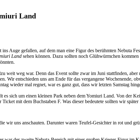
miuri Land
t ins Auge gefallen, auf dem man eine Figur des berühmten Nebuta Fest
omiuri Land
sehen können. Dazu sollten noch Glühwürmchen kommen 
könnten.
llzu weit weg war. Denn das Event sollte zwar im Juni stattfinden, aber
den. Wir entschieden uns am Ende für das vergangene Wochenende, obw
ntag wieder mal regnet, war es ganz gut, dass wir letzten Samstag hing
t es sich um einen kleinen Park neben dem Yomiuri Land. Von der Keio
er Ticket mit dem Buchstaben F. Was dieser bedeutete sollten wir später
die wir uns anschauten. Darunter waren Teufel-Gesichter in rot und gr
nter war der zweite Nebuta-Bereich mit einer großen Krieger-Figur im 