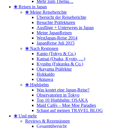
Mehr zum Thema…
❀ Reisen in Japan
❀ Meine Reiseberichte
Übersicht der Reiseberichte
Besuchte Präfekturen
Ausflüge + Unterwegs in Japan
Meine JapanReisen
WestJapan-Reise 2014
JapanReise Juli 2015
❀ Nach Regionen
Kanto (Tokyo & Co.)
Kansai (Osaka, Kyoto, …)
Kyushu (Fukuoka & Co.)
Okayama Präfektur
Hokkaido
Okinawa
❀ Highlights
Was kostet eine Japan-Reise?
Observatorien in Tokyo
Top 10 Highlights: OSAKA
Maid Cafés – Moe Moe Paradies
Schaut auf meinen TRAVEL BLOG
❀ Und mehr
Reviews & Rezensionen
Gesamtübersicht