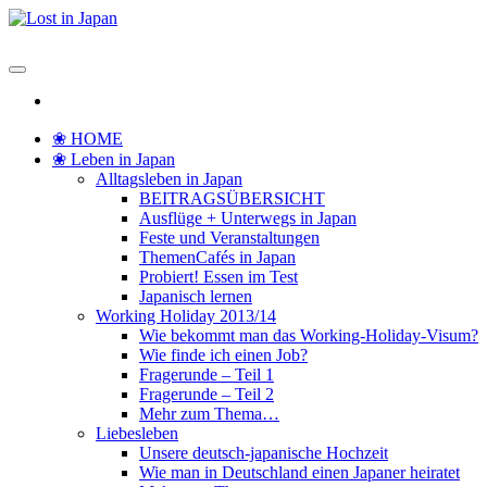
Zum
Inhalt
Lost in Japan
Yoko's Japan Blog
springen
❀ HOME
❀ Leben in Japan
Alltagsleben in Japan
BEITRAGSÜBERSICHT
Ausflüge + Unterwegs in Japan
Feste und Veranstaltungen
ThemenCafés in Japan
Probiert! Essen im Test
Japanisch lernen
Working Holiday 2013/14
Wie bekommt man das Working-Holiday-Visum?
Wie finde ich einen Job?
Fragerunde – Teil 1
Fragerunde – Teil 2
Mehr zum Thema…
Liebesleben
Unsere deutsch-japanische Hochzeit
Wie man in Deutschland einen Japaner heiratet