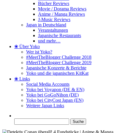
Bücher Reviews
Movie / Dorama Reviews
Anime / Manga Reviews
J-Music Reviews
Japan in Deutschland
Veranstaltungen
Japanische Restaurants
und mehr…
❀ Über Yoko
Wer ist Yoko?
#MeetTheBlogger Challenge 2018
#MeetTheBlogger Challenge 2019
Japanische Konzerte & Berichte
Yoko und die japanischen KitKat
❀ Links
Social Media Accounts
Yoko bei Voyapon (DE & EN)
Yoko bei GoGoNihon (DE)
Yoko bei CityCost Japan (EN)
Weitere Japan Links
Suche
nach: