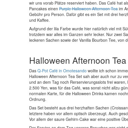
wir uns vorab Plätze reserviert haben. Das Café hat 
Pancakes einen
Purple Halloween Afternoon Tea
im An
Gebühr pro Person. Dafür gibt es ein Set mit drei herz
und Kaffee.
Aufgrund der lila Farbe wurde hier natürlich viel mit S
trotzdem war alles im Ganzen sehr lecker. Nur zwei S
leckeren Sachen sowie der Vanilla Bourbon Tee, von
Halloween Afternoon Tea
Das
Q-Pot Café in Omotesando
wollte ich schon immer
Halloween Afternoon Tea Set sah aber auch nur zu ve
und an dem Tag noch Rerservierungsslots frei waren, k
2.500 Yen, was für das Café, was sonst nicht allzu günst
normalen Karte, für die Halloween Drinks kamen nochm
Ordnung.
Das Set besteht aus drei herzhaften Sachen (Croissan
letztere haben vor allem optisch überzeugt. Auch gesc
Vor allem der saure Gehirn-Cake war eine positive Üb
Der Service an dem Tag unseres Besuches war nicht 