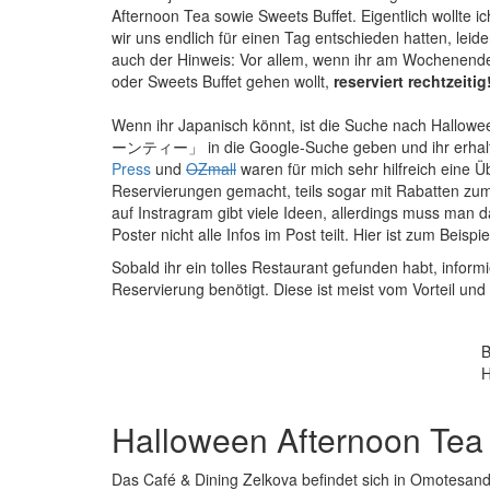
Afternoon Tea sowie Sweets Buffet. Eigentlich wollte i
wir uns endlich für einen Tag entschieden hatten, le
auch der Hinweis: Vor allem, wenn ihr am Wochenend
oder Sweets Buffet gehen wollt,
reserviert rechtzeitig
Wenn ihr Japanisch könnt, ist die Suche nach Hal
ーンティー」 in die Google-Suche geben und ihr erhaltet
Press
und
OZmall
waren für mich sehr hilfreich eine 
Reservierungen gemacht, teils sogar mit Rabatten zum
auf Instragram gibt viele Ideen, allerdings muss man 
Poster nicht alle Infos im Post teilt. Hier ist zum Beisp
Sobald ihr ein tolles Restaurant gefunden habt, inform
Reservierung benötigt. Diese ist meist vom Vorteil und
B
H
Halloween Afternoon Tea
Das Café & Dining Zelkova befindet sich in Omotesand