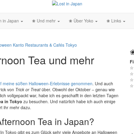
n in Japan
❀ Und mehr
❀ Über Yoko
❀ Links
loween
Kanto
Restaurants & Cafés
Tokyo
rnoon Tea und mehr
Fi
auf meine süßen Halloween-Erlebnisse genommen
. Und auch
rick von
Trick or Treat
über. Obwohl der Oktober – genau wie
ch vollgepackt war, habe ich es geschafft in den letzten Tagen
ea in Tokyo
zu besuchen. Und natürlich habe ich auch einige
t ihr mehr dazu.
Afternoon Tea in Japan?
 In Tokyo gibt es zum Glück sehr viele Angebote an Halloween