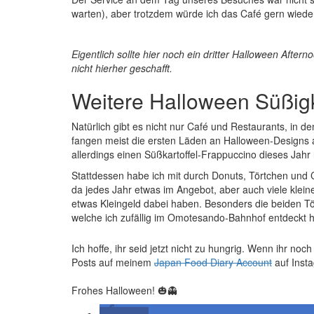
warten), aber trotzdem würde ich das Café gern wied
Eigentlich sollte hier noch ein dritter Halloween After
nicht hierher geschafft.
Weitere Halloween Süßig
Natürlich gibt es nicht nur Café und Restaurants, in 
fangen meist die ersten Läden an Halloween-Designs 
allerdings einen Süßkartoffel-Frappuccino dieses Jahr 
Stattdessen habe ich mit durch Donuts, Törtchen und
da jedes Jahr etwas im Angebot, aber auch viele klei
etwas Kleingeld dabei haben. Besonders die beiden Tör
welche ich zufällig im Omotesando-Bahnhof entdeckt 
Ich hoffe, ihr seid jetzt nicht zu hungrig. Wenn ihr n
Posts auf meinem
Japan Food Diary Account
auf Inst
Frohes Halloween! 🎃👻
teilen