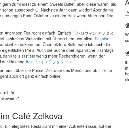
A
ch gern zumindest zu einem Sweets Buffet, aber diese waren, als
ider schon ausgebucht… Nächstes Jahr dann wieder! Aber damit
Ar
e und gegen Ende Oktober zu einem Halloween Afternoon Tea
!
loween Afternoon Tea recht einfach. Einfach 「ハロウィン アフタヌ
We
 zahlreiche Webseiten mit Übersichten. Vor allem
Fashion
se
Übersicht zu bekommen. Über letztere Seite habe ich auch die
 eigentlichen Preis. Auch die Suche über japanische Hashtags
da dann teils erst ein wenig mehr Recherchieren, wenn der
iel der Hashtag
#ハロウィンアフタヌーン
.
Ih
m
iert euch über die Preise, Zeitraum des Menüs und ob ihr eine
b
 geht auch oft ganz einfach online.
ei
ereit für
alloween?
 im Café Zelkova
o. Ein elegantes Restaurant mit einer Außenterrasse, auf der