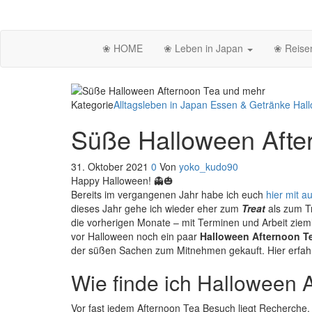
Zum
Inhalt
Lost in Japan
Yoko's Japan Blog
springen
❀ HOME
❀ Leben in Japan
❀ Reise
Kategorie
Alltagsleben in Japan
Essen & Getränke
Hal
Süße Halloween Afte
31. Oktober 2021
0
Von
yoko_kudo90
Happy Halloween! 👻🎃
Bereits im vergangenen Jahr habe ich euch
hier mit 
dieses Jahr gehe ich wieder eher zum
Treat
als zum T
die vorherigen Monate – mit Terminen und Arbeit ziemli
vor Halloween noch ein paar
Halloween Afternoon T
der süßen Sachen zum Mitnehmen gekauft. Hier erfahr
Wie finde ich Halloween 
Vor fast jedem Afternoon Tea Besuch liegt Recherche.