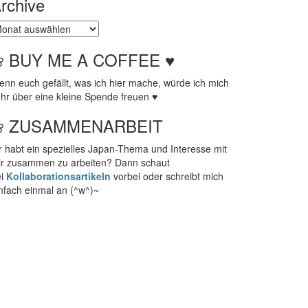
rchive
chive
❀ BUY ME A COFFEE ♥
nn euch gefällt, was ich hier mache, würde ich mich
hr über eine kleine Spende freuen ♥
❀ ZUSAMMENARBEIT
r habt ein spezielles Japan-Thema und Interesse mit
ir zusammen zu arbeiten? Dann schaut
ei
Kollaborationsartikeln
vorbei oder schreibt mich
nfach einmal an (^w^)~