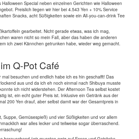
als Halloween Special neben einzelnen Gerichten wie Halloween
gebot. Preislich liegen wir hier bei 4.543 Yen + 10% Service
haften Snacks, acht Süßigkeiten sowie ein All-you-can-drink Tee
üßkartoffeln gearbeitet. Nicht gerade etwas, was ich mag,
achen waren nicht so mein Fall, aber das haben die anderen
 dem ich zwei Kännchen getrunken habe, wieder weg gemacht.
 im Q-Pot Café
 mal besuchen und endlich habe ich es hin geschafft! Das
rlockend aus und da ich eh noch einmal nach Shibuya musste
onnte ich nicht widerstehen. Der Afternoon Tea selbst kostet
ig ist, ein echt guter Preis ist. Inklusive ein Getränk aus der
al 200 Yen drauf, aber selbst damit war der Gesamtpreis in
t, Suppe, Gemüsespieß) und vier Süßigkeiten und vor allem
hmacklich war alles lecker und teilweise sogar überraschend.
erraschung!
so berauschend (wir mussten ewig auf Essen und Getränke