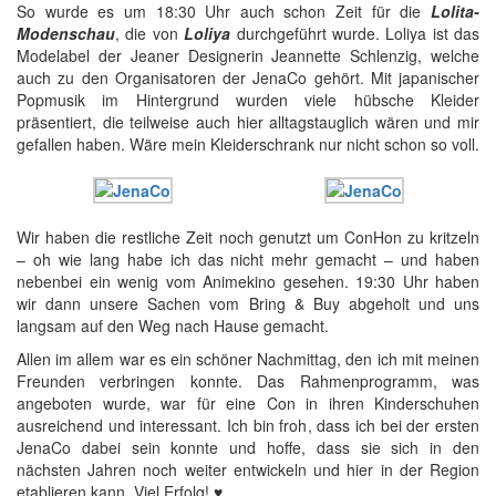
So wurde es um 18:30 Uhr auch schon Zeit für die
Lolita-
Modenschau
, die von
Loliya
durchgeführt wurde. Loliya ist das
Modelabel der Jeaner Designerin Jeannette Schlenzig, welche
auch zu den Organisatoren der JenaCo gehört. Mit japanischer
Popmusik im Hintergrund wurden viele hübsche Kleider
präsentiert, die teilweise auch hier alltagstauglich wären und mir
gefallen haben. Wäre mein Kleiderschrank nur nicht schon so voll.
Wir haben die restliche Zeit noch genutzt um ConHon zu kritzeln
– oh wie lang habe ich das nicht mehr gemacht – und haben
nebenbei ein wenig vom Animekino gesehen. 19:30 Uhr haben
wir dann unsere Sachen vom Bring & Buy abgeholt und uns
langsam auf den Weg nach Hause gemacht.
Allen im allem war es ein schöner Nachmittag, den ich mit meinen
Freunden verbringen konnte. Das Rahmenprogramm, was
angeboten wurde, war für eine Con in ihren Kinderschuhen
ausreichend und interessant. Ich bin froh, dass ich bei der ersten
JenaCo dabei sein konnte und hoffe, dass sie sich in den
nächsten Jahren noch weiter entwickeln und hier in der Region
etablieren kann. Viel Erfolg! ♥