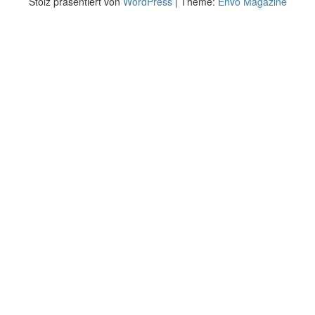
Stolz präsentiert von
WordPress
|
Theme:
Envo Magazine