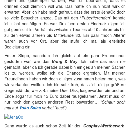
hatten und gestempelt wurden, war ich überrascht, dass es
drinnen doch ziemlich voll war. Das hatte ich nun nicht wirklich
erwartet. Aber ich habe mich gefreut, dass die erste JenaCo doch
so viele Besucher anzog. Das mit den “
Pubertierenden
” konnte
ich nicht bestätigen. Es war für einen ersten Eindruck eigentlich
gut gemischt im Verhältnis zwischen Teenies ab 10 Jahren bis hin
zu den etwas älteren bis Mitte/Ende 30. Ein paar “noch Ältere”
waren auch vor Ort, aber die stufe ich mal als elterliche
Begleitung ein.
Erster Stopp, nachdem ich gleich auf ein paar Freundinnen
gestoßen war, war das
Bring & Buy
. Ich hatte das noch nie
gemacht, aber da ich gerade dabei bin einiges an meinen Sachen
los zu werden, wollte ich die Chance ergreifen. Mit meinen
Freundinnen haben wir doch einiges zusammen bekommen, was
wir verkaufen wollten. Ich bin sehr froh, dass ich einige größere
Gegenstände, wie z.B. meine Duel-Disk, losgeworden bin und am
Ende sogar für mich 45 Euro dabei rausgekamen. Jetzt muss ich
nur noch den ganzen anderen Rest loswerden…
(Schaut doch
mal auf
Yoko Sales
vorbei *hust*)
Dann wurde es auch schon Zeit für den
Cosplay-Wettbewerb
,