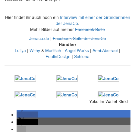
Hier findet ihr auch noch ein
Interview mit einer der Gründerinnen
der JenaCo
.
Mehr Bilder auf meiner
Facebook-Seite
Jenaco.de
|
Facebook-Seite der JenaCo
Händler:
Loliya
|
Withy
&
Merilliah
|
Angel Works
|
Anni.Abstract
|
FealinDesign
|
Schlena
Yoko im Waffel-Kleid
teilen
teilen