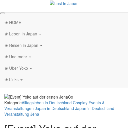
Zum
Inhalt
Lost in Japan
Yoko's Japan Blog
springen
❀ HOME
❀ Leben in Japan
❀ Reisen in Japan
❀ Und mehr
❀ Über Yoko
❀ Links
Kategorie
Alltagsleben in Deutschland
Cosplay
Events &
Veranstaltungen
Japan in Deutschland
Japan in Deutschland -
Veranstaltung
Jena