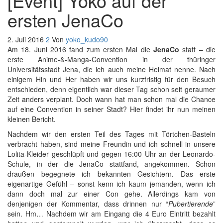
[Event] Yoko auf der
ersten JenaCo
2. Juli 2016
2
Von
yoko_kudo90
Am 18. Juni 2016 fand zum ersten Mal die
JenaCo
statt – die
erste Anime-&-Manga-Convention in der thüringer
Universitätsstadt Jena, die ich auch meine Heimat nenne. Nach
einigem Hin und Her haben wir uns kurzfristig für den Besuch
entschieden, denn eigentlich war dieser Tag schon seit geraumer
Zeit anders verplant. Doch wann hat man schon mal die Chance
auf eine Convention in seiner Stadt? Hier findet ihr nun meinen
kleinen Bericht.
Nachdem wir den ersten Teil des Tages mit Törtchen-Basteln
verbracht haben, sind meine Freundin und ich schnell in unsere
Lolita-Kleider geschlüpft und gegen 16:00 Uhr an der Leonardo-
Schule, in der die JenaCo stattfand, angekommen. Schon
draußen begegnete ich bekannten Gesichtern. Das erste
eigenartige Gefühl – sonst kenn ich kaum jemanden, wenn ich
dann doch mal zur einer Con gehe. Allerdings kam von
denjenigen der Kommentar, dass drinnen nur “
Pubertierende
”
sein. Hm… Nachdem wir am Eingang die 4 Euro Eintritt bezahlt