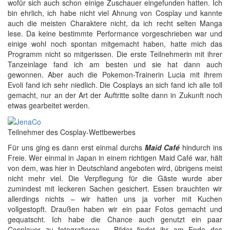
wofür sich auch schon einige Zuschauer eingefunden hatten. Ich
bin ehrlich, ich habe nicht viel Ahnung von Cosplay und kannte
auch die meisten Charaktere nicht, da ich recht selten Manga
lese. Da keine bestimmte Performance vorgeschrieben war und
einige wohl noch spontan mitgemacht haben, hatte mich das
Programm nicht so mitgerissen. Die erste Teilnehmerin mit ihrer
Tanzeinlage fand ich am besten und sie hat dann auch
gewonnen. Aber auch die Pokemon-Trainerin Lucia mit ihrem
Evoli fand ich sehr niedlich. Die Cosplays an sich fand ich alle toll
gemacht, nur an der Art der Auftritte sollte dann in Zukunft noch
etwas gearbeitet werden.
Teilnehmer des Cosplay-Wettbewerbes
Für uns ging es dann erst einmal durchs
Maid Café
hindurch ins
Freie. Wer einmal in Japan in einem richtigen Maid Café war, hält
von dem, was hier in Deutschland angeboten wird, übrigens meist
nicht mehr viel. Die Verpflegung für die Gäste wurde aber
zumindest mit leckeren Sachen gesichert. Essen brauchten wir
allerdings nichts – wir hatten uns ja vorher mit Kuchen
vollgestopft. Draußen haben wir ein paar Fotos gemacht und
gequatscht. Ich habe die Chance auch genutzt ein paar
Cosplayer zu fotografieren – Bilder findet ihr am Ende des