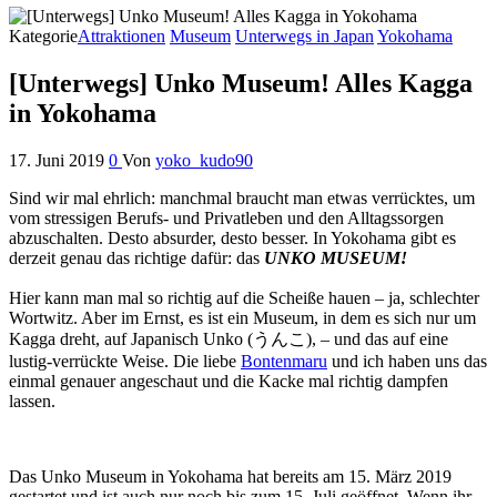
Kategorie
Attraktionen
Museum
Unterwegs in Japan
Yokohama
[Unterwegs] Unko Museum! Alles Kagga
in Yokohama
17. Juni 2019
0
Von
yoko_kudo90
Sind wir mal ehrlich: manchmal braucht man etwas verrücktes, um
vom stressigen Berufs- und Privatleben und den Alltagssorgen
abzuschalten. Desto absurder, desto besser. In Yokohama gibt es
derzeit genau das richtige dafür: das
UNKO MUSEUM!
Hier kann man mal so richtig auf die Scheiße hauen – ja, schlechter
Wortwitz. Aber im Ernst, es ist ein Museum, in dem es sich nur um
Kagga dreht, auf Japanisch Unko (うんこ), – und das auf eine
lustig-verrückte Weise. Die liebe
Bontenmaru
und ich haben uns das
einmal genauer angeschaut und die Kacke mal richtig dampfen
lassen.
Das Unko Museum in Yokohama hat bereits am 15. März 2019
gestartet und ist auch nur noch bis zum 15. Juli geöffnet. Wenn ihr