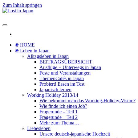
Zum Inhalt springen
Lost in Japan
Yoko's Japan Blog
❀ HOME
❀ Leben in Japan
Alltagsleben in Japan
BEITRAGSÜBERSICHT
Ausflüge + Unterwegs in Japan
Feste und Veranstaltungen
ThemenCafés in Japan
Probiert! Essen im Test
Japanisch lernen
Working Holiday 2013/14
Wie bekommt man das Working-Holiday-Visum?
Wie finde ich einen Job?
Fragerunde – Teil 1
Fragerunde – Teil 2
Mehr zum Thema…
Liebesleben
Unsere deutsch-japanische Hochzeit