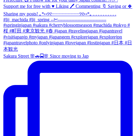
Sakura Street 🌸🚗🚍🌸 Since moving to Jap