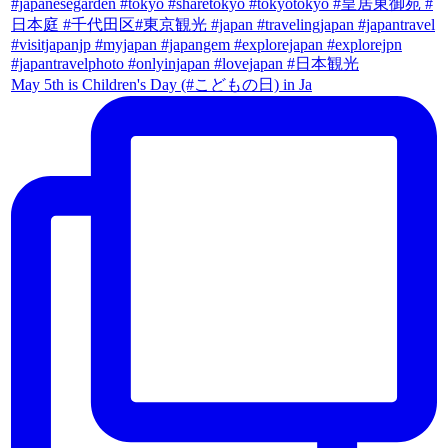
May 5th is Children's Day (#こどもの日) in Ja