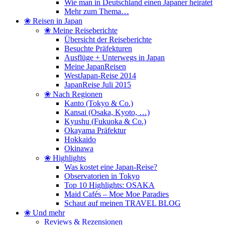
Wie man in Deutschland einen Japaner heiratet
Mehr zum Thema…
❀ Reisen in Japan
❀ Meine Reiseberichte
Übersicht der Reiseberichte
Besuchte Präfekturen
Ausflüge + Unterwegs in Japan
Meine JapanReisen
WestJapan-Reise 2014
JapanReise Juli 2015
❀ Nach Regionen
Kanto (Tokyo & Co.)
Kansai (Osaka, Kyoto, …)
Kyushu (Fukuoka & Co.)
Okayama Präfektur
Hokkaido
Okinawa
❀ Highlights
Was kostet eine Japan-Reise?
Observatorien in Tokyo
Top 10 Highlights: OSAKA
Maid Cafés – Moe Moe Paradies
Schaut auf meinen TRAVEL BLOG
❀ Und mehr
Reviews & Rezensionen