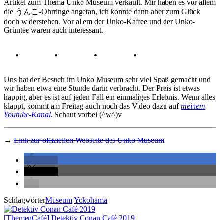
Artikel zum Thema Unko Museum verkauft. Mir haben es vor allem
die うんこ-Ohrringe angetan, ich konnte dann aber zum Glück
doch widerstehen. Vor allem der Unko-Kaffee und der Unko-
Grüntee waren auch interessant.
Uns hat der Besuch im Unko Museum sehr viel Spaß gemacht und
wir haben etwa eine Stunde darin verbracht. Der Preis ist etwas
happig, aber es ist auf jeden Fall ein einmaliges Erlebnis. Wenn alles
klappt, kommt am Freitag auch noch das Video dazu auf
meinem
Youtube-Kanal
. Schaut vorbei (^w^)v
→
Link zur offiziellen Webseite des Unko Museum
teilen
teilen
Schlagwörter
Museum
Yokohama
[ThemenCafé] Detektiv Conan Café 2019