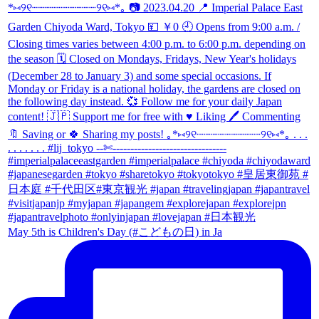
May 5th is Children's Day (#こどもの日) in Ja