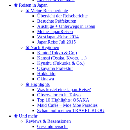
❀ Reisen in Japan
❀ Meine Reiseberichte
Übersicht der Reiseberichte
Besuchte Präfekturen
Ausflüge + Unterwegs in Japan
Meine JapanReisen
WestJapan-Reise 2014
JapanReise Juli 2015
❀ Nach Regionen
Kanto (Tokyo & Co.)
Kansai (Osaka, Kyoto, …)
Kyushu (Fukuoka & Co.)
Okayama Präfektur
Hokkaido
Okinawa
❀ Highlights
Was kostet eine Japan-Reise?
Observatorien in Tokyo
Top 10 Highlights: OSAKA
Maid Cafés – Moe Moe Paradies
Schaut auf meinen TRAVEL BLOG
❀ Und mehr
Reviews & Rezensionen
Gesamtübersicht