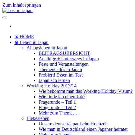
Zum Inhalt springen
Lost in Japan
Yoko's Japan Blog
❀ HOME
❀ Leben in Japan
Alltagsleben in Japan
BEITRAGSÜBERSICHT
Ausflüge + Unterwegs in Japan
Feste und Veranstaltungen
ThemenCafés in Japan
Probiert! Essen im Test
Japanisch lernen
Working Holiday 2013/14
Wie bekommt man das Working-Holiday-Visum?
Wie finde ich einen Job?
Fragerunde – Teil 1
Fragerunde – Teil 2
Mehr zum Thema…
Liebesleben
Unsere deutsch-japanische Hochzeit
Wie man in Deutschland einen Japaner heiratet
Mehr zum Thema…