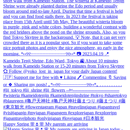
Happy Spring 🌸🌷🌸 My parents are arriving