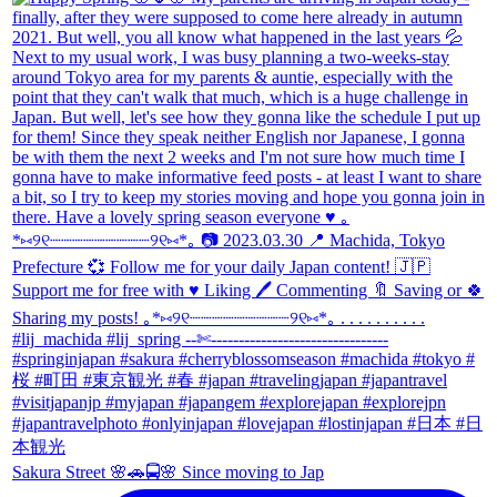
Sakura Street 🌸🚗🚍🌸 Since moving to Jap