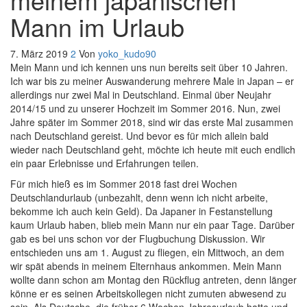
Mann im Urlaub
7. März 2019
2
Von
yoko_kudo90
Mein Mann und ich kennen uns nun bereits seit über 10 Jahren.
Ich war bis zu meiner Auswanderung mehrere Male in Japan – er
allerdings nur zwei Mal in Deutschland. Einmal über Neujahr
2014/15 und zu unserer Hochzeit im Sommer 2016. Nun, zwei
Jahre später im Sommer 2018, sind wir das erste Mal zusammen
nach Deutschland gereist. Und bevor es für mich allein bald
wieder nach Deutschland geht, möchte ich heute mit euch endlich
ein paar Erlebnisse und Erfahrungen teilen.
Für mich hieß es im Sommer 2018 fast drei Wochen
Deutschlandurlaub (unbezahlt, denn wenn ich nicht arbeite,
bekomme ich auch kein Geld). Da Japaner in Festanstellung
kaum Urlaub haben, blieb mein Mann nur ein paar Tage. Darüber
gab es bei uns schon vor der Flugbuchung Diskussion. Wir
entschieden uns am 1. August zu fliegen, ein Mittwoch, an dem
wir spät abends in meinem Elternhaus ankommen. Mein Mann
wollte dann schon am Montag den Rückflug antreten, denn länger
könne er es seinen Arbeitskollegen nicht zumuten abwesend zu
sein. Als Deutsche, die früher 6 Wochen Jahresurlaub hatte und