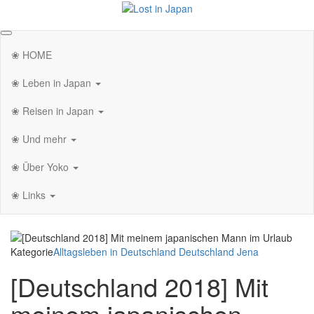
Zum
Inhalt
Lost in Japan
Yoko's Japan Blog
springen
❀ HOME
❀ Leben in Japan
❀ Reisen in Japan
❀ Und mehr
❀ Über Yoko
❀ Links
Kategorie
Alltagsleben in Deutschland
Deutschland
Jena
[Deutschland 2018] Mit
meinem japanischen