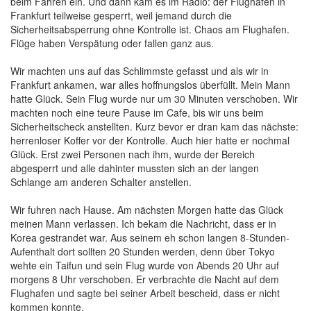
beim Fahren ein. Und dann kam es im Radio: der Flughafen in
Frankfurt teilweise gesperrt, weil jemand durch die
Sicherheitsabsperrung ohne Kontrolle ist. Chaos am Flughafen.
Flüge haben Verspätung oder fallen ganz aus.
Wir machten uns auf das Schlimmste gefasst und als wir in
Frankfurt ankamen, war alles hoffnungslos überfüllt. Mein Mann
hatte Glück. Sein Flug wurde nur um 30 Minuten verschoben. Wir
machten noch eine teure Pause im Cafe, bis wir uns beim
Sicherheitscheck anstellten. Kurz bevor er dran kam das nächste:
herrenloser Koffer vor der Kontrolle. Auch hier hatte er nochmal
Glück. Erst zwei Personen nach ihm, wurde der Bereich
abgesperrt und alle dahinter mussten sich an der langen
Schlange am anderen Schalter anstellen.
Wir fuhren nach Hause. Am nächsten Morgen hatte das Glück
meinen Mann verlassen. Ich bekam die Nachricht, dass er in
Korea gestrandet war. Aus seinem eh schon langen 8-Stunden-
Aufenthalt dort sollten 20 Stunden werden, denn über Tokyo
wehte ein Taifun und sein Flug wurde von Abends 20 Uhr auf
morgens 8 Uhr verschoben. Er verbrachte die Nacht auf dem
Flughafen und sagte bei seiner Arbeit bescheid, dass er nicht
kommen konnte.