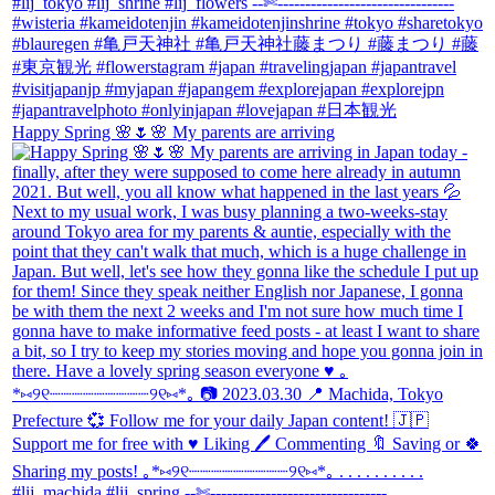
Happy Spring 🌸🌷🌸 My parents are arriving