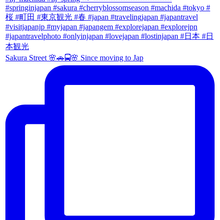
Sakura Street 🌸🚗🚍🌸 Since moving to Jap