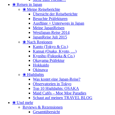
❀ Reisen in Japan
❀ Meine Reiseberichte
Übersicht der Reiseberichte
Besuchte Präfekturen
Ausflüge + Unterwegs in Japan
Meine JapanReisen
WestJapan-Reise 2014
JapanReise Juli 2015
❀ Nach Regionen
Kanto (Tokyo & Co.)
Kansai (Osaka, Kyoto, …)
Kyushu (Fukuoka & Co.)
Okayama Präfektur
Hokkaido
Okinawa
❀ Highlights
Was kostet eine Japan-Reise?
Observatorien in Tokyo
Top 10 Highlights: OSAKA
Maid Cafés – Moe Moe Paradies
Schaut auf meinen TRAVEL BLOG
❀ Und mehr
Reviews & Rezensionen
Gesamtübersicht