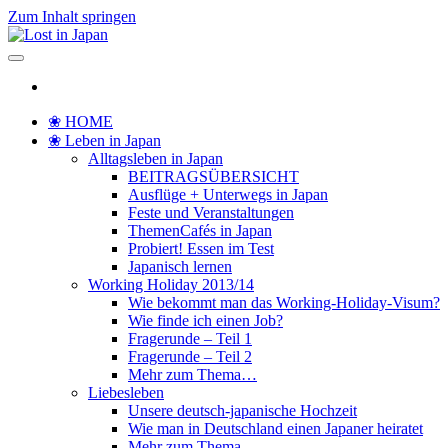
Zum Inhalt springen
Lost in Japan
Yoko's Japan Blog
❀ HOME
❀ Leben in Japan
Alltagsleben in Japan
BEITRAGSÜBERSICHT
Ausflüge + Unterwegs in Japan
Feste und Veranstaltungen
ThemenCafés in Japan
Probiert! Essen im Test
Japanisch lernen
Working Holiday 2013/14
Wie bekommt man das Working-Holiday-Visum?
Wie finde ich einen Job?
Fragerunde – Teil 1
Fragerunde – Teil 2
Mehr zum Thema…
Liebesleben
Unsere deutsch-japanische Hochzeit
Wie man in Deutschland einen Japaner heiratet
Mehr zum Thema…