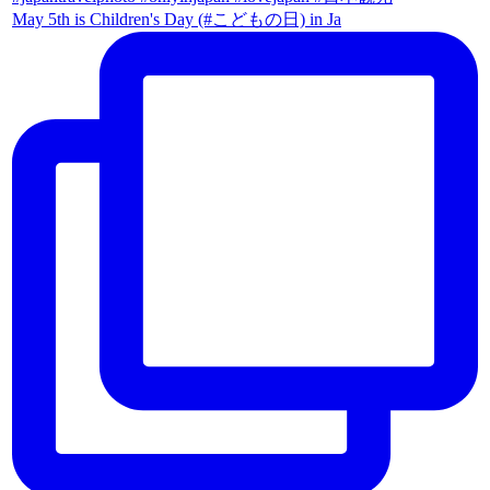
May 5th is Children's Day (#こどもの日) in Ja